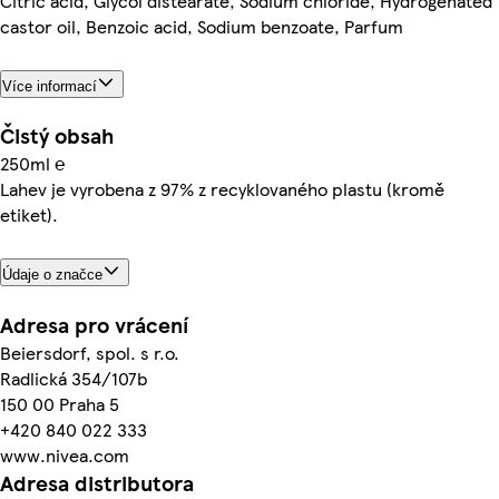
Citric acid, Glycol distearate, Sodium chloride, Hydrogenated
castor oil, Benzoic acid, Sodium benzoate, Parfum
Více informací
Čistý obsah
250ml ℮
Lahev je vyrobena z 97% z recyklovaného plastu (kromě
etiket).
Údaje o značce
Adresa pro vrácení
Beiersdorf, spol. s r.o.
Radlická 354/107b
150 00 Praha 5
+420 840 022 333
www.nivea.com
Adresa distributora