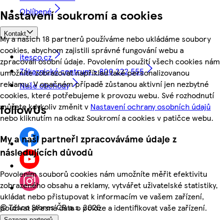
Oblíbené
Nastavení soukromí a cookies
Kontakt
My a našich 18 partnerů používáme nebo ukládáme soubory
cookies, abychom zajistili správné fungování webu a
itesco.cz
zpracovali osobní údaje. Povolením použití všech cookies nám
Zákaznické centrum - 800 222 555
umožníte zobrazovat například také personalizovanou
reklamu. V opačném případě zůstanou aktivní jen nezbytné
Naše obchody
cookies, které potřebujeme k provozu webu. Své rozhodnutí
můžete kdykoliv změnit v
Nastavení ochrany osobních údajů
followUs
nebo kliknutím na odkaz Soukromí a cookies v patičce webu.
My a naši partneři zpracováváme údaje z
následujících důvodů
Povolením souborů cookies nám umožníte měřit efektivitu
zobrazeného obsahu a reklamy, vytvářet uživatelské statistiky,
ukládat nebo přistupovat k informacím ve vašem zařízení,
©
Tesco Stores ČR a.s. 2026
používat přesná data o poloze a identifikovat vaše zařízení.
Seznam partnerů.