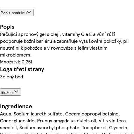
Popis produktu
Popis
Pečující sprchový gel s oleji, vitamíny C a E a vůní růží
podporuje kožní bariéru a zabraňuje vysušování pokožky. pH
neutrální k pokožce a v rovnováze s jejím vlastním
mikrobiomem.
Množství: 0.25l
Loga třetí strany
Zelený bod
Složení
Ingredience
Aqua, Sodium laureth sulfate, Cocamidopropyl betaine,
Coco-glucoside, Prunus amygdalus dulcis oil, Vitis vinifera
seed oil, Sodium ascorbyl phosphate, Tocopherol, Glycerin,