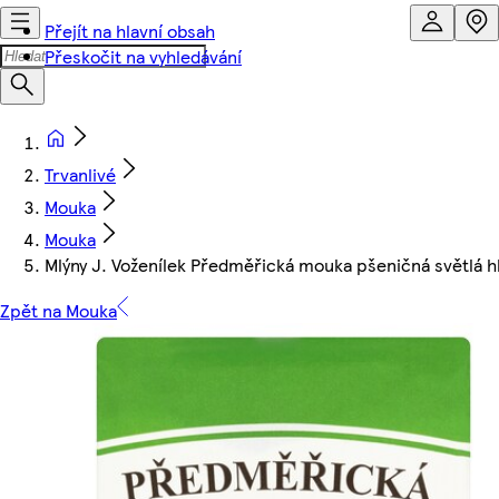
Přejít na hlavní obsah
Přeskočit na vyhledávání
Trvanlivé
Mouka
Mouka
Mlýny J. Voženílek Předměřická mouka pšeničná světlá h
Zpět na Mouka