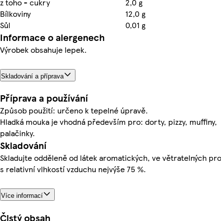
z toho - cukry
2,0 g
Bílkoviny
12,0 g
Sůl
0,01 g
Informace o alergenech
Výrobek obsahuje lepek.
Skladování a příprava
Příprava a používání
Způsob použití: určeno k tepelné úpravě.
Hladká mouka je vhodná především pro: dorty, pizzy, muffiny,
palačinky.
Skladování
Skladujte odděleně od látek aromatických, ve větratelných pr
s relativní vlhkostí vzduchu nejvýše 75 %.
Více informací
Čistý obsah