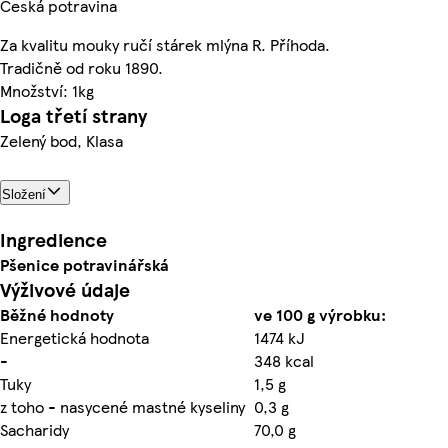
Česká potravina
Za kvalitu mouky ručí stárek mlýna R. Příhoda.
Tradičně od roku 1890.
Množství: 1kg
Loga třetí strany
Zelený bod, Klasa
Složení
Ingredience
Pšenice potravinářská
Výživové údaje
Běžné hodnoty
ve 100 g výrobku:
Energetická hodnota
1474 kJ
-
348 kcal
Tuky
1,5 g
z toho - nasycené mastné kyseliny
0,3 g
Sacharidy
70,0 g