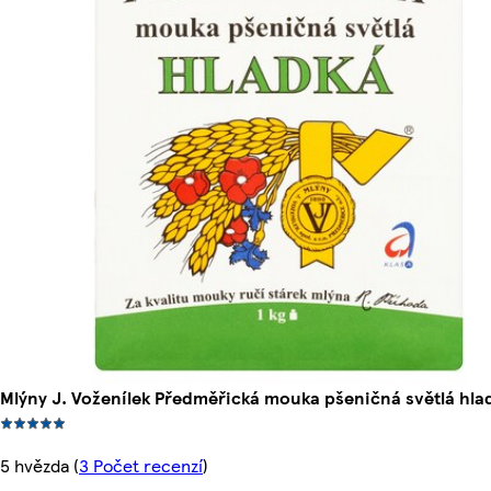
Mlýny J. Voženílek Předměřická mouka pšeničná světlá hla
5 hvězda
(
3 Počet recenzí
)