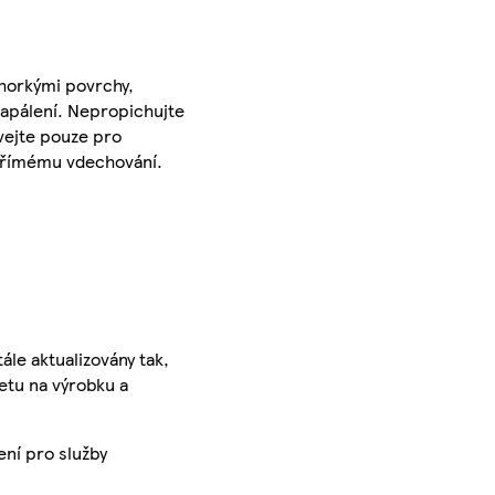
 horkými povrchy,
zapálení. Nepropichujte
vejte pouze pro
 přímému vdechování.
ále aktualizovány tak,
ketu na výrobku a
ení pro služby