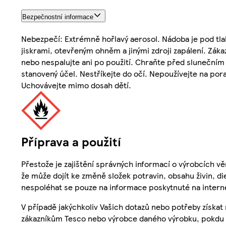
Bezpečnostní informace
Nebezpečí: Extrémně hořlavý aerosol. Nádoba je pod tla
jiskrami, otevřeným ohněm a jinými zdroji zapálení. Zák
nebo nespalujte ani po použití. Chraňte před slunečním 
stanovený účel. Nestříkejte do očí. Nepoužívejte na po
Uchovávejte mimo dosah dětí.
Příprava a použití
Přestože je zajištění správných informací o výrobcích vě
že může dojít ke změně složek potravin, obsahu živin, di
nespoléhat se pouze na informace poskytnuté na intern
V případě jakýchkoliv Vašich dotazů nebo potřeby získat
zákazníkům Tesco nebo výrobce daného výrobku, pokdu 