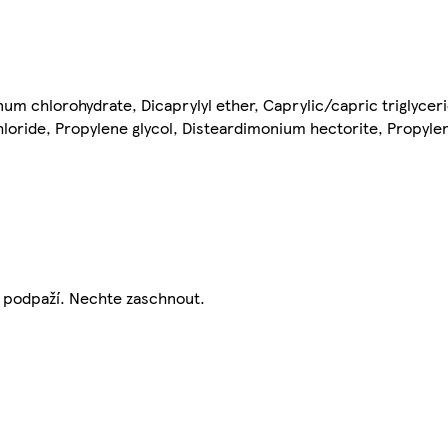
um chlorohydrate, Dicaprylyl ether, Caprylic/capric triglycer
hloride, Propylene glycol, Disteardimonium hectorite, Propyle
u podpaží. Nechte zaschnout.