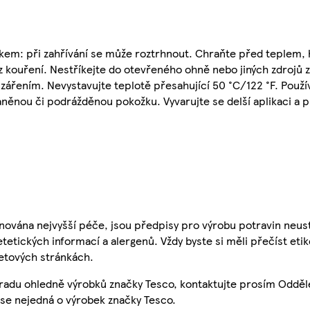
kem: při zahřívání se může roztrhnout. Chraňte před teplem,
az kouření. Nestříkejte do otevřeného ohně nebo jiných zdrojů 
zářením. Nevystavujte teplotě přesahující 50 °C/122 °F. Použí
raněnou či podrážděnou pokožku. Vyvarujte se delší aplikaci a
nována nejvyšší péče, jsou předpisy pro výrobu potravin neust
etetických informací a alergenů. Vždy byste si měli přečíst eti
etových stránkách.
 radu ohledně výrobků značky Tesco, kontaktujte prosím Odděl
se nejedná o výrobek značky Tesco.