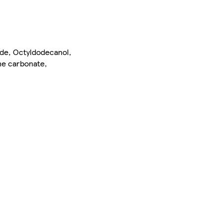
ide, Octyldodecanol,
ne carbonate,