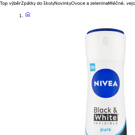
Top výběr
Zpátky do školy
Novinky
Ovoce a zelenina
Mléčné, vejc