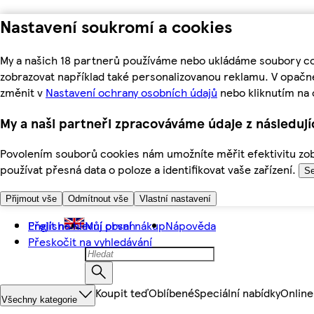
Nastavení soukromí a cookies
My a našich 18 partnerů používáme nebo ukládáme soubory coo
zobrazovat například také personalizovanou reklamu. V opačn
změnit v
Nastavení ochrany osobních údajů
nebo kliknutím na 
My a naši partneři zpracováváme údaje z následuj
Povolením souborů cookies nám umožníte měřit efektivitu zobr
používat přesná data o poloze a identifikovat vaše zařízení.
Se
Přijmout vše
Odmítnout vše
Vlastní nastavení
Přejít na hlavní obsah
English
Můj první nákup
Nápověda
Přeskočit na vyhledávání
Koupit teď
Oblíbené
Speciální nabídky
Online
Všechny kategorie