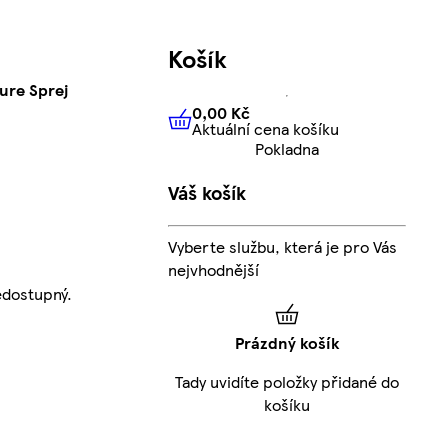
Košík
Pure Sprej
0,00 Kč
Aktuální cena košíku
0,00 Kč
Aktuální cena košíku
Pokladna
Váš košík
Vyberte službu, která je pro Vás
nejvhodnější
edostupný.
Prázdný košík
Tady uvidíte položky přidané do
košíku