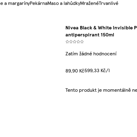
e a margaríny
Pekárna
Maso a lahůdky
Mražené
Trvanlivé
Nivea Black & White Invisible 
antiperspirant 150ml
Zatím žádné hodnocení
599,33 Kč/l
89,90 Kč
Tento produkt je momentálně n