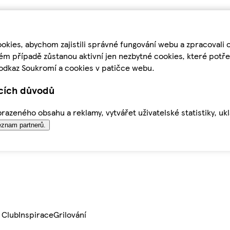
kies, abychom zajistili správné fungování webu a zpracovali 
ém případě zůstanou aktivní jen nezbytné cookies, které pot
odkaz Soukromí a cookies v patičce webu.
ících důvodů
azeného obsahu a reklamy, vytvářet uživatelské statistiky, uk
znam partnerů.
 Club
Inspirace
Grilování