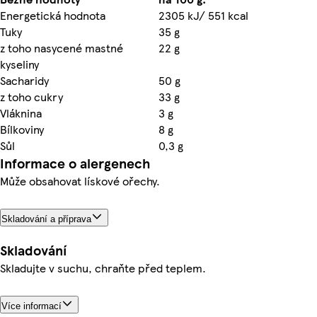
Energetická hodnota
2305 kJ/ 551 kcal
Tuky
35 g
z toho nasycené mastné
22 g
kyseliny
Sacharidy
50 g
z toho cukry
33 g
Vláknina
3 g
Bílkoviny
8 g
Sůl
0,3 g
Informace o alergenech
Může obsahovat lískové ořechy.
Skladování a příprava
Skladování
Skladujte v suchu, chraňte před teplem.
Více informací