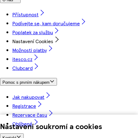
Přístupnost
Podívejte se, kam doručujeme
Poplatek za službu
Nastavení Cookies
Možnosti platby
itesco.cz
Clubcard
Pomoc s prvním nákupem
Jak nakupovat
Registrace
Rezervace času
Oblíbené
Nastavení soukromí a cookies
Kontakt