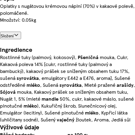
Oplatky s nugátovou krémovou náplní (70%) v kakaové polevě,
polomáčené.
Množství: 0.05kg
Složení
Ingredience
Rostlinné tuky (palmový, kokosový),
Pšeničná
mouka, Cukr,
Kakaová poleva 14% [cukr, rostlinné tuky (palmový a
bambucký), kakaový prášek se sníženým obsahem tuku 17%,
sušená
syrovátka
, emulgátory E442 a E476, aroma], Sušené
odstředěné
mléko
, Sušená
syrovátka
, Mleté pražené
arašídy
,
Sójová
mouka, Kakaový prášek se sníženým obsahem tuku,
Nugát 1, 5% (mleté
mandle
50%, cukr, kakaové máslo, sušené
plnotučné
mléko
), Kukuřičný škrob, Slunečnicový olej,
Emulgátor (lecitiny), Sušené plnotučné
mléko
, Kypřicí látka
(uhličitany sodné), Sušený
vaječný
žloutek, Aroma, Jedlá sůl
Výživové údaje
Běžné hodnoty
na 100 g: