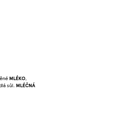
děné
MLÉKO
,
dlá sůl.
MLÉČNÁ