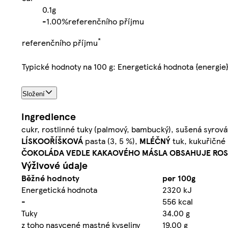
0.1g
-
1.00%
referenčního příjmu
*
referenčního příjmu
Typické hodnoty na 100 g: Energetická hodnota {energie
Složení
Ingredience
cukr, rostlinné tuky (palmový, bambucký), sušená syrová
LÍSKOOŘÍŠKOVÁ
pasta (3, 5 %),
MLÉČNÝ
tuk, kukuřičné 
ČOKOLÁDA VEDLE KAKAOVÉHO MÁSLA OBSAHUJE ROS
Výživové údaje
Běžné hodnoty
per 100g
Energetická hodnota
2320 kJ
-
556 kcal
Tuky
34.00 g
z toho nasycené mastné kyseliny
19.00 g