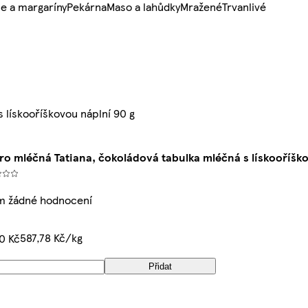
e a margaríny
Pekárna
Maso a lahůdky
Mražené
Trvanlivé
 lískooříškovou náplní 90 g
ro mléčná Tatiana, čokoládová tabulka mléčná s lískooříšk
m žádné hodnocení
587,78 Kč/kg
0 Kč
Přidat