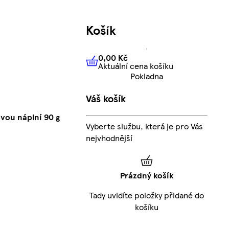
Košík
0,00 Kč
Aktuální cena košíku
0,00 Kč
Aktuální cena košíku
Pokladna
Váš košík
ovou náplní 90 g
Vyberte službu, která je pro Vás
nejvhodnější
Prázdný košík
Tady uvidíte položky přidané do
košíku