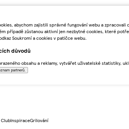
kies, abychom zajistili správné fungování webu a zpracovali 
ém případě zůstanou aktivní jen nezbytné cookies, které pot
odkaz Soukromí a cookies v patičce webu.
ících důvodů
azeného obsahu a reklamy, vytvářet uživatelské statistiky, uk
znam partnerů.
 Club
Inspirace
Grilování