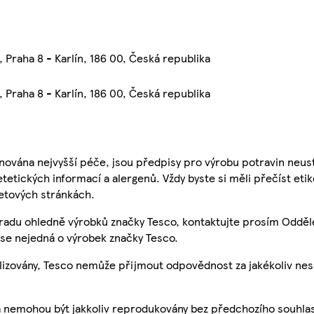
 Praha 8 - Karlín, 186 00, Česká republika
 Praha 8 - Karlín, 186 00, Česká republika
nována nejvyšší péče, jsou předpisy pro výrobu potravin neust
etetických informací a alergenů. Vždy byste si měli přečíst eti
etových stránkách.
 radu ohledně výrobků značky Tesco, kontaktujte prosím Odděl
se nejedná o výrobek značky Tesco.
ualizovány, Tesco nemůže přijmout odpovědnost za jakékoliv ne
a nemohou být jakkoliv reprodukovány bez předchozího souhla