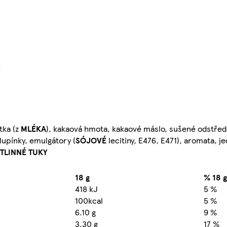
}
tka (z
MLÉKA
), kakaová hmota, kakaové máslo, sušené odstře
lupínky, emulgátory (
SÓJOVÉ
lecitiny, E476, E471), aromata, je
TLINNÉ TUKY
18 g
% 18 g
418 kJ
5 %
100kcal
5 %
6.10 g
9 %
3.30 g
17 %