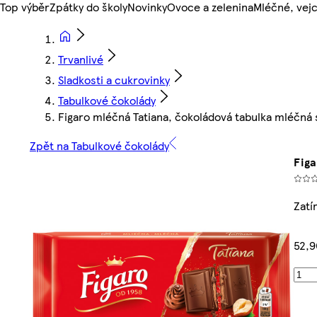
Top výběr
Zpátky do školy
Novinky
Ovoce a zelenina
Mléčné, vejc
Trvanlivé
Sladkosti a cukrovinky
Tabulkové čokolády
Figaro mléčná Tatiana, čokoládová tabulka mléčná s
Zpět na Tabulkové čokolády
Figa
Zatí
52,9