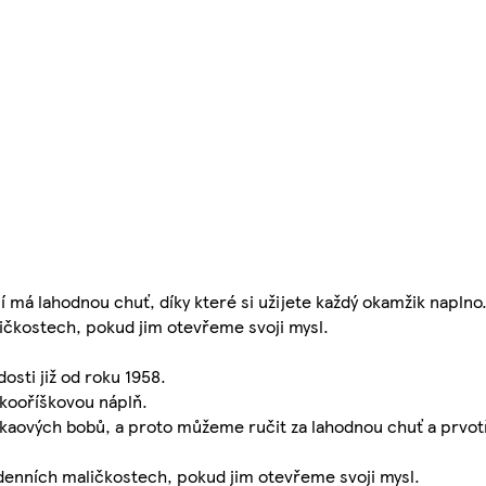
í má lahodnou chuť, díky které si užijete každý okamžik naplno
ičkostech, pokud jim otevřeme svoji mysl.
sti již od roku 1958.
skooříškovou náplň.
aových bobů, a proto můžeme ručit za lahodnou chuť a prvotří
denních maličkostech, pokud jim otevřeme svoji mysl.