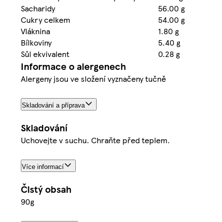
Sacharidy
56.00 g
Cukry celkem
54.00 g
Vláknina
1.80 g
Bílkoviny
5.40 g
Sůl ekvivalent
0.28 g
Informace o alergenech
Alergeny jsou ve složení vyznačeny tučně
Skladování a příprava
Skladování
Uchovejte v suchu. Chraňte před teplem.
Více informací
Čistý obsah
90g