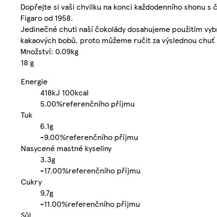
Dopřejte si vaši chvilku na konci každodenního shonu s 
Figaro od 1958.
Jedinečné chuti naší čokolády dosahujeme použitím vyb
kakaových bobů, proto můžeme ručit za výslednou chuť l
Množství: 0.09kg
18 g
Energie
418kJ
100kcal
5.00%
referenčního příjmu
Tuk
6.1g
-
9.00%
referenčního příjmu
Nasycené mastné kyseliny
3.3g
-
17.00%
referenčního příjmu
Cukry
9.7g
-
11.00%
referenčního příjmu
Sůl