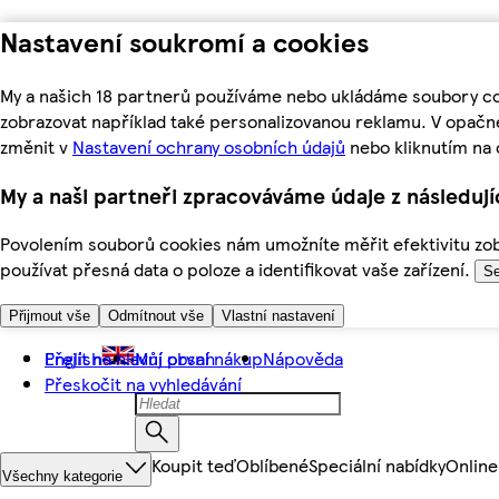
Nastavení soukromí a cookies
My a našich 18 partnerů používáme nebo ukládáme soubory coo
zobrazovat například také personalizovanou reklamu. V opačn
změnit v
Nastavení ochrany osobních údajů
nebo kliknutím na 
My a naši partneři zpracováváme údaje z následuj
Povolením souborů cookies nám umožníte měřit efektivitu zobr
používat přesná data o poloze a identifikovat vaše zařízení.
Se
Přijmout vše
Odmítnout vše
Vlastní nastavení
Přejít na hlavní obsah
English
Můj první nákup
Nápověda
Přeskočit na vyhledávání
Koupit teď
Oblíbené
Speciální nabídky
Online
Všechny kategorie