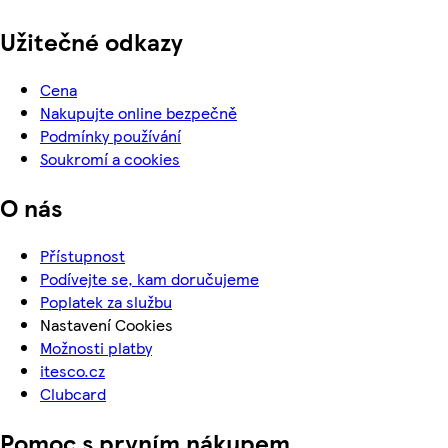
Užitečné odkazy
Cena
Nakupujte online bezpečně
Podmínky používání
Soukromí a cookies
O nás
Přístupnost
Podívejte se, kam doručujeme
Poplatek za službu
Nastavení Cookies
Možnosti platby
itesco.cz
Clubcard
Pomoc s prvním nákupem