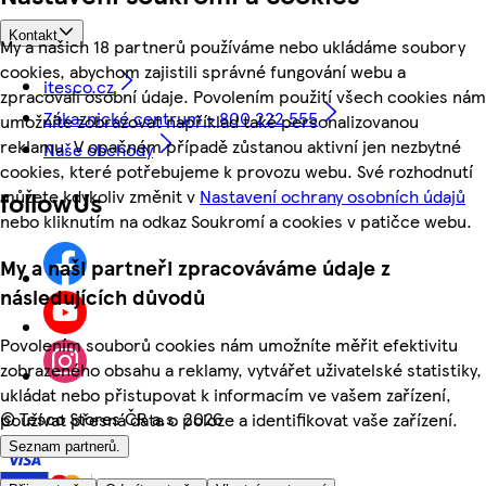
Kontakt
My a našich 18 partnerů používáme nebo ukládáme soubory
cookies, abychom zajistili správné fungování webu a
itesco.cz
zpracovali osobní údaje. Povolením použití všech cookies nám
Zákaznické centrum - 800 222 555
umožníte zobrazovat například také personalizovanou
reklamu. V opačném případě zůstanou aktivní jen nezbytné
Naše obchody
cookies, které potřebujeme k provozu webu. Své rozhodnutí
můžete kdykoliv změnit v
Nastavení ochrany osobních údajů
followUs
nebo kliknutím na odkaz Soukromí a cookies v patičce webu.
My a naši partneři zpracováváme údaje z
následujících důvodů
Povolením souborů cookies nám umožníte měřit efektivitu
zobrazeného obsahu a reklamy, vytvářet uživatelské statistiky,
ukládat nebo přistupovat k informacím ve vašem zařízení,
©
Tesco Stores ČR a.s. 2026
používat přesná data o poloze a identifikovat vaše zařízení.
Seznam partnerů.