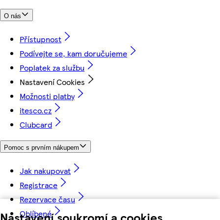
O nás
Přístupnost
Podívejte se, kam doručujeme
Poplatek za službu
Nastavení Cookies
Možnosti platby
itesco.cz
Clubcard
Pomoc s prvním nákupem
Jak nakupovat
Registrace
Rezervace času
Oblíbené
Nastavení soukromí a cookies