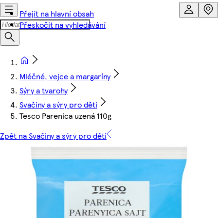
Přejít na hlavní obsah
Přeskočit na vyhledávání
Mléčné, vejce a margaríny
Sýry a tvarohy
Svačiny a sýry pro děti
Tesco Parenica uzená 110g
Zpět na Svačiny a sýry pro děti