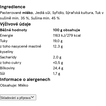
Ingredience
Pasterované
mléko
, Jedlá sůl, Syřidlo, Sýrařská kultura, Tuk v
sušině min. 35 %, Sušina min. 45 %
Výživové údaje
Běžné hodnoty
100 g obsahuje
Energie
1163 kJ/279 kcal
Tuky
19,0 g
z toho nasycené mastné
12,3 g
kyseliny
Sacharidy
2,0 g
z toho cukry
<0,5 g
Bílkoviny
24,4 g
Sůl
1,7 g
Informace o alergenech
Obsahuje: Mléko
Skladování a příprava