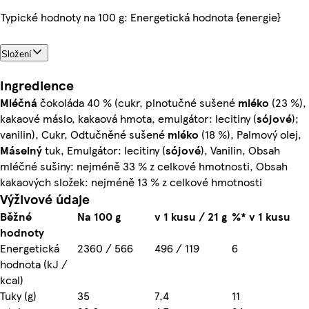
Typické hodnoty na 100 g: Energetická hodnota {energie}
Složení
Ingredience
Mléčná
čokoláda 40 % (cukr, plnotučné sušené
mléko
(23 %),
kakaové máslo, kakaová hmota, emulgátor: lecitiny (
sójové
);
vanilin), Cukr, Odtučněné sušené
mléko
(18 %), Palmový olej,
Máselný
tuk, Emulgátor: lecitiny (
sójové
), Vanilin, Obsah
mléčné sušiny: nejméně 33 % z celkové hmotnosti, Obsah
kakaových složek: nejméně 13 % z celkové hmotnosti
Výživové údaje
Běžné
Na 100 g
v 1 kusu / 21 g
%* v 1 kusu
hodnoty
Energetická
2360 / 566
496 / 119
6
hodnota (kJ /
kcal)
Tuky (g)
35
7,4
11