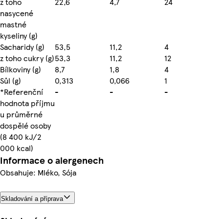
z toho
22,6
4,7
24
nasycené
mastné
kyseliny (g)
Sacharidy (g)
53,5
11,2
4
z toho cukry (g)
53,3
11,2
12
Bílkoviny (g)
8,7
1,8
4
Sůl (g)
0,313
0,066
1
*Referenční
-
-
-
hodnota příjmu
u průměrné
dospělé osoby
(8 400 kJ/2
000 kcal)
Informace o alergenech
Obsahuje: Mléko, Sója
Skladování a příprava