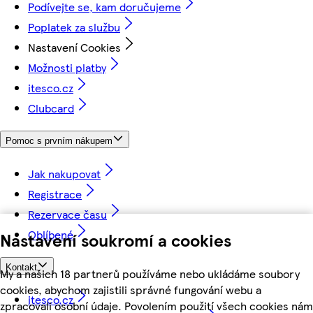
Podívejte se, kam doručujeme
Poplatek za službu
Nastavení Cookies
Možnosti platby
itesco.cz
Clubcard
Pomoc s prvním nákupem
Jak nakupovat
Registrace
Rezervace času
Oblíbené
Nastavení soukromí a cookies
Kontakt
My a našich 18 partnerů používáme nebo ukládáme soubory
cookies, abychom zajistili správné fungování webu a
itesco.cz
zpracovali osobní údaje. Povolením použití všech cookies nám