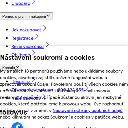
Clubcard
Pomoc s prvním nákupem
Jak nakupovat
Registrace
Rezervace času
Oblíbené
Nastavení soukromí a cookies
Kontakt
My a našich 18 partnerů používáme nebo ukládáme soubory
cookies, abychom zajistili správné fungování webu a
itesco.cz
zpracovali osobní údaje. Povolením použití všech cookies nám
Zákaznické centrum - 800 222 555
umožníte zobrazovat například také personalizovanou
reklamu. V opačném případě zůstanou aktivní jen nezbytné
Naše obchody
cookies, které potřebujeme k provozu webu. Své rozhodnutí
můžete kdykoliv změnit v
Nastavení ochrany osobních údajů
followUs
nebo kliknutím na odkaz Soukromí a cookies v patičce webu.