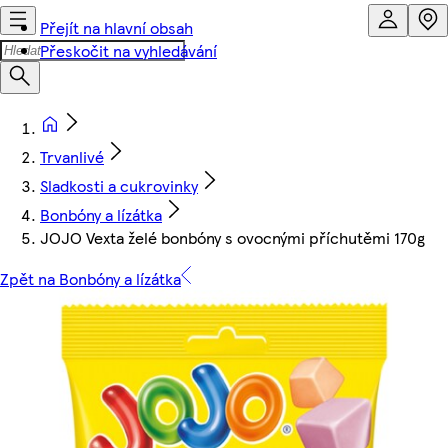
Přejít na hlavní obsah
Přeskočit na vyhledávání
Trvanlivé
Sladkosti a cukrovinky
Bonbóny a lízátka
JOJO Vexta želé bonbóny s ovocnými příchutěmi 170g
Zpět na Bonbóny a lízátka