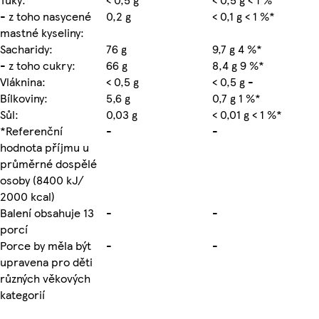
- z toho nasycené
0,2 g
< 0,1 g < 1 %*
mastné kyseliny:
Sacharidy:
76 g
9,7 g 4 %*
- z toho cukry:
66 g
8,4 g 9 %*
Vláknina:
< 0,5 g
< 0,5 g -
Bílkoviny:
5,6 g
0,7 g 1 %*
Sůl:
0,03 g
< 0,01 g < 1 %*
*Referenční
-
-
hodnota příjmu u
průměrné dospělé
osoby (8400 kJ/
2000 kcal)
Balení obsahuje 13
-
-
porcí
Porce by měla být
-
-
upravena pro děti
různých věkových
kategorií