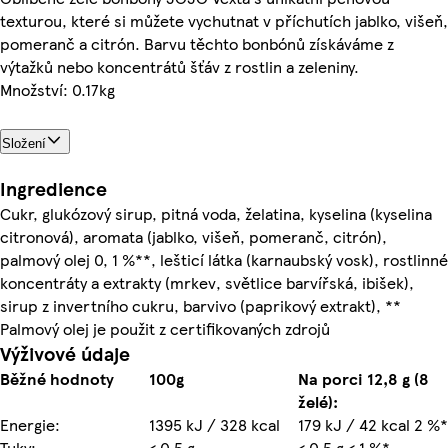
texturou, které si můžete vychutnat v příchutích jablko, višeň,
pomeranč a citrón. Barvu těchto bonbónů získáváme z
výtažků nebo koncentrátů šťáv z rostlin a zeleniny.
Množství: 0.17kg
Složení
Ingredience
Cukr, glukózový sirup, pitná voda, želatina, kyselina (kyselina
citronová), aromata (jablko, višeň, pomeranč, citrón),
palmový olej 0, 1 %**, lešticí látka (karnaubský vosk), rostlinné
koncentráty a extrakty (mrkev, světlice barvířská, ibišek),
sirup z invertního cukru, barvivo (paprikový extrakt), **
Palmový olej je použit z certifikovaných zdrojů
Výživové údaje
Běžné hodnoty
100g
Na porci 12,8 g (8
želé):
Energie:
1395 kJ / 328 kcal
179 kJ / 42 kcal 2 %*
Tuky:
< 0,5 g
< 0,5 g < 1 %*