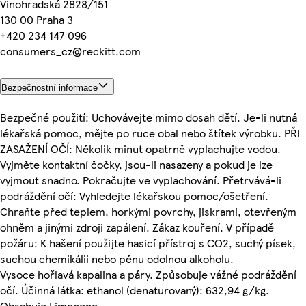
Vinohradská 2828/151
130 00 Praha 3
+420 234 147 096
consumers_cz@reckitt.com
Bezpečnostní informace
Bezpečné použití: Uchovávejte mimo dosah dětí. Je-li nutná
lékařská pomoc, mějte po ruce obal nebo štítek výrobku. PŘI
ZASAŽENÍ OČÍ: Několik minut opatrně vyplachujte vodou.
Vyjměte kontaktní čočky, jsou-li nasazeny a pokud je lze
vyjmout snadno. Pokračujte ve vyplachování. Přetrvává-li
podráždění očí: Vyhledejte lékařskou pomoc/ošetření.
Chraňte před teplem, horkými povrchy, jiskrami, otevřeným
ohněm a jinými zdroji zapálení. Zákaz kouření. V případě
požáru: K hašení použijte hasicí přístroj s CO2, suchý písek,
suchou chemikálii nebo pěnu odolnou alkoholu.
Vysoce hořlavá kapalina a páry. Způsobuje vážné podráždění
očí. Účinná látka: ethanol (denaturovaný): 632,94 g/kg.
Obsahuje Limonene.