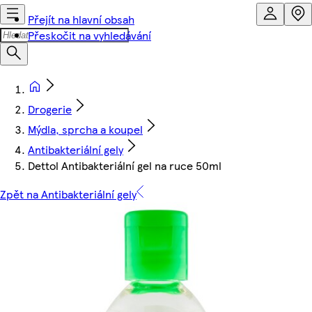
Přejít na hlavní obsah
Přeskočit na vyhledávání
Drogerie
Mýdla, sprcha a koupel
Antibakteriální gely
Dettol Antibakteriální gel na ruce 50ml
Zpět na Antibakteriální gely