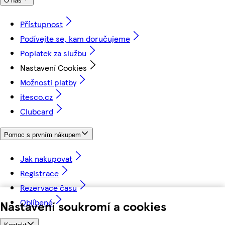
O nás
Přístupnost
Podívejte se, kam doručujeme
Poplatek za službu
Nastavení Cookies
Možnosti platby
itesco.cz
Clubcard
Pomoc s prvním nákupem
Jak nakupovat
Registrace
Rezervace času
Oblíbené
Nastavení soukromí a cookies