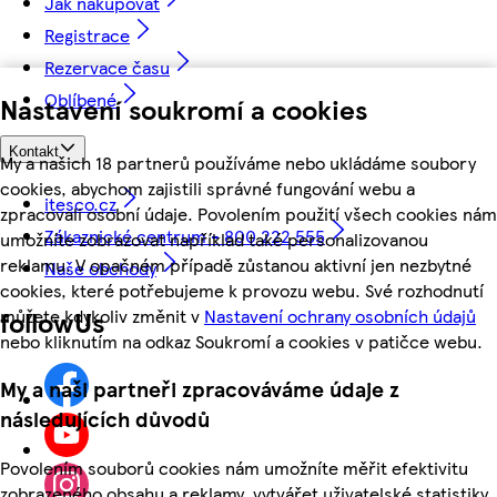
Jak nakupovat
Registrace
Rezervace času
Oblíbené
Nastavení soukromí a cookies
Kontakt
My a našich 18 partnerů používáme nebo ukládáme soubory
cookies, abychom zajistili správné fungování webu a
itesco.cz
zpracovali osobní údaje. Povolením použití všech cookies nám
Zákaznické centrum - 800 222 555
umožníte zobrazovat například také personalizovanou
reklamu. V opačném případě zůstanou aktivní jen nezbytné
Naše obchody
cookies, které potřebujeme k provozu webu. Své rozhodnutí
můžete kdykoliv změnit v
Nastavení ochrany osobních údajů
followUs
nebo kliknutím na odkaz Soukromí a cookies v patičce webu.
My a naši partneři zpracováváme údaje z
následujících důvodů
Povolením souborů cookies nám umožníte měřit efektivitu
zobrazeného obsahu a reklamy, vytvářet uživatelské statistiky,