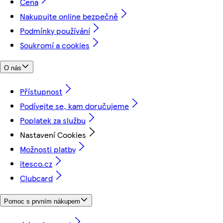
Cena
Nakupujte online bezpečně
Podmínky používání
Soukromí a cookies
O nás
Přístupnost
Podívejte se, kam doručujeme
Poplatek za službu
Nastavení Cookies
Možnosti platby
itesco.cz
Clubcard
Pomoc s prvním nákupem