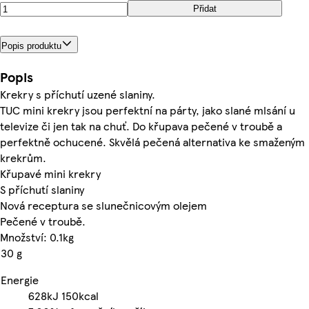
Přidat
Popis produktu
Popis
Krekry s příchutí uzené slaniny.
TUC mini krekry jsou perfektní na párty, jako slané mlsání u
televize či jen tak na chuť. Do křupava pečené v troubě a
perfektně ochucené. Skvělá pečená alternativa ke smaženým
krekrům.
Křupavé mini krekry
S příchutí slaniny
Nová receptura se slunečnicovým olejem
Pečené v troubě.
Množství: 0.1kg
30 g
Energie
628kJ
150kcal