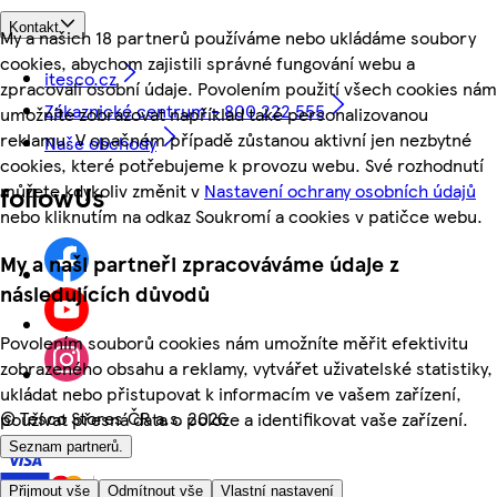
Kontakt
My a našich 18 partnerů používáme nebo ukládáme soubory
cookies, abychom zajistili správné fungování webu a
itesco.cz
zpracovali osobní údaje. Povolením použití všech cookies nám
Zákaznické centrum - 800 222 555
umožníte zobrazovat například také personalizovanou
reklamu. V opačném případě zůstanou aktivní jen nezbytné
Naše obchody
cookies, které potřebujeme k provozu webu. Své rozhodnutí
můžete kdykoliv změnit v
Nastavení ochrany osobních údajů
followUs
nebo kliknutím na odkaz Soukromí a cookies v patičce webu.
My a naši partneři zpracováváme údaje z
následujících důvodů
Povolením souborů cookies nám umožníte měřit efektivitu
zobrazeného obsahu a reklamy, vytvářet uživatelské statistiky,
ukládat nebo přistupovat k informacím ve vašem zařízení,
©
Tesco Stores ČR a.s. 2026
používat přesná data o poloze a identifikovat vaše zařízení.
Seznam partnerů.
Přijmout vše
Odmítnout vše
Vlastní nastavení