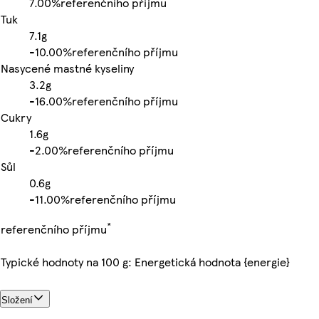
7.00%
referenčního příjmu
Tuk
7.1g
-
10.00%
referenčního příjmu
Nasycené mastné kyseliny
3.2g
-
16.00%
referenčního příjmu
Cukry
1.6g
-
2.00%
referenčního příjmu
Sůl
0.6g
-
11.00%
referenčního příjmu
*
referenčního příjmu
Typické hodnoty na 100 g: Energetická hodnota {energie}
Složení