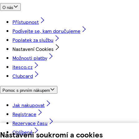
O nás
Přístupnost
Podívejte se, kam doručujeme
Poplatek za službu
Nastavení Cookies
Možnosti platby
itesco.cz
Clubcard
Pomoc s prvním nákupem
Jak nakupovat
Registrace
Rezervace času
Oblíbené
Nastavení soukromí a cookies