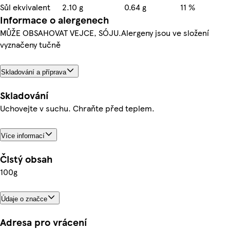
Sůl ekvivalent
2.10 g
0.64 g
11 %
Informace o alergenech
MŮŽE OBSAHOVAT VEJCE, SÓJU.Alergeny jsou ve složení
vyznačeny tučně
Skladování a příprava
Skladování
Uchovejte v suchu. Chraňte před teplem.
Více informací
Čistý obsah
100g
Údaje o značce
Adresa pro vrácení