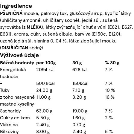
Ingredience
PŠENIČNÁ
mouka, palmový tuk, glukózový sirup, kypřicí látky
(uhličitany amonné, uhličitany sodné), jedlá sůl, sušená
syrovátka (z
MLÉKA
), látky zvýrazňující chuť a vůni (E621, E627,
E631), aroma, cukr, sušená cibule, barviva (E150c, E120),
uzená jedlá sůl, slanina 0, 04 %, látka zlepšující mouku
(
DISIŘIČITAN
sodný)
Výživové údaje
Běžné hodnoty
per 100g
30 g
% 30 g
Energetická
2094 kJ
628 kJ
7 %
hodnota
-
500 kcal
150kcal
7 %
Tuky
24.00 g
7.10 g
10 %
z toho nasycené
11.00 g
3.20 g
16 %
mastné kyseliny
Sacharidy
63.00 g
19.00 g
7 %
Cukry celkem
5.50 g
1.60 g
2 %
Vláknina
2.40 g
0.70 g
Bílkoviny
8.00 g
2.40 g
5 %