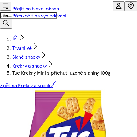
Přejít na hlavní obsah
Přeskočit na vyhledávání
Trvanlivé
Slané snacky
Krekry a snacky
Tuc Krekry Mini s příchutí uzené slaniny 100g
Zpět na Krekry a snacky