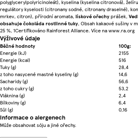
polyglycerylpolyricinoleát), kyselina (kyselina citronová), želíruj
regulátory kyselosti (citronany sodné, citronany draselné), k
mrkev, citron), přírodní aromata,
lískové ořechy
prášek,
Ved
obsahuje čokoláda rostlinné tuky
, Obsah kakaové sušiny v 
25 %, 1Certifikováno Rainforest Alliance. Více na www.ra.org
Výživové údaje
Běžné hodnoty
100g:
Energie (kJ)
2155
Energie (kcal)
516
Tuky (g)
28,4
z toho nasycené mastné kyseliny (g)
14,6
Sacharidy (g)
56,6
z toho cukry (g)
53,2
Vláknina (g)
2,4
Bílkoviny (g)
6,4
Sůl (g)
0,16
Informace o alergenech
Může obsahovat sóju a jiné ořechy.