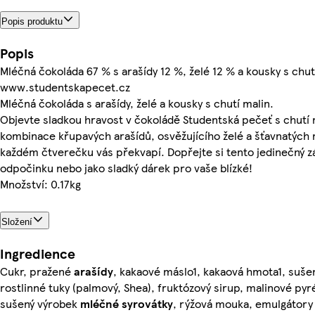
Popis produktu
Popis
Mléčná čokoláda 67 % s arašídy 12 %, želé 12 % a kousky s chut
www.studentskapecet.cz
Mléčná čokoláda s arašídy, želé a kousky s chutí malin.
Objevte sladkou hravost v čokoládě Studentská pečeť s chutí m
kombinace křupavých arašídů, osvěžujícího želé a šťavnatých
každém čtverečku vás překvapí. Dopřejte si tento jedinečný zá
odpočinku nebo jako sladký dárek pro vaše blízké!
Množství: 0.17kg
Složení
Ingredience
Cukr, pražené
arašídy
, kakaové máslo1, kakaová hmota1, suš
rostlinné tuky (palmový, Shea), fruktózový sirup, malinové pyr
sušený výrobek
mléčné
syrovátky
, rýžová mouka, emulgátory (