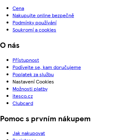
Cena
Nakupujte online bezpečně
Podmínky používání
Soukromí a cookies
O nás
Přístupnost
Podívejte se, kam doručujeme
Poplatek za službu
Nastavení Cookies
Možnosti platby
itesco.cz
Clubcard
Pomoc s prvním nákupem
Jak nakupovat