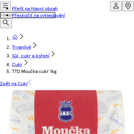
Přejít na hlavní obsah
Přeskočit na vyhledávání
Trvanlivé
Sůl, cukr a koření
Cukr
TTD Moučka cukr 1kg
Zpět na Cukr