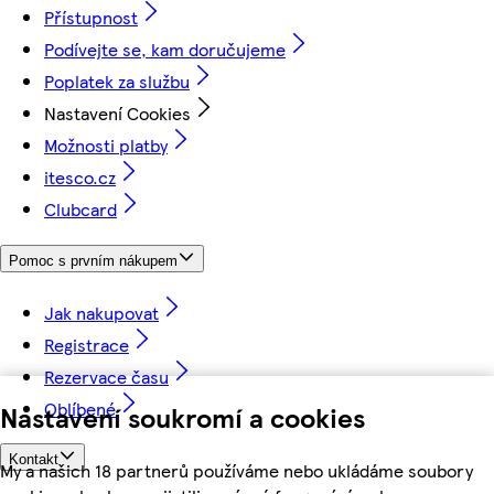
Přístupnost
Podívejte se, kam doručujeme
Poplatek za službu
Nastavení Cookies
Možnosti platby
itesco.cz
Clubcard
Pomoc s prvním nákupem
Jak nakupovat
Registrace
Rezervace času
Oblíbené
Nastavení soukromí a cookies
Kontakt
My a našich 18 partnerů používáme nebo ukládáme soubory