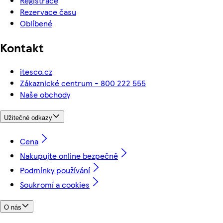
Registrace
Rezervace času
Oblíbené
Kontakt
itesco.cz
Zákaznické centrum - 800 222 555
Naše obchody
Užitečné odkazy
Cena
Nakupujte online bezpečně
Podmínky používání
Soukromí a cookies
O nás