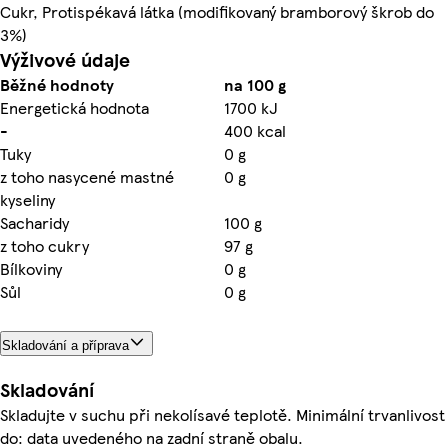
Cukr, Protispékavá látka (modifikovaný bramborový škrob do
3%)
Výživové údaje
Běžné hodnoty
na 100 g
Energetická hodnota
1700 kJ
-
400 kcal
Tuky
0 g
z toho nasycené mastné
0 g
kyseliny
Sacharidy
100 g
z toho cukry
97 g
Bílkoviny
0 g
Sůl
0 g
Skladování a příprava
Skladování
Skladujte v suchu při nekolísavé teplotě. Minimální trvanlivost
do: data uvedeného na zadní straně obalu.