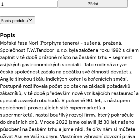
Přidat
Popis produktu
Popis
Mořská řasa Nori (Porphyra tenera) - sušená, pražená.
Společnost F.W.Tandoori s.r.o. byla založena roku 1992 s cílem
zaplnit v té době prázdné místo na českém trhu - segment
asijských gastronomických specialit. Tato rodinná a ryze
česká společnost začala na počátku své činnosti dovážet z
Anglie širokou škálu indických koření a kořenících směsí.
Postupně rozšiřovala počet položek na základě požadavků
zákazníků, v té době především nově vznikajících restaurací a
specializovaných obchodů. V polovině 90. let, s nástupem
společností provozujících sítě hypermarketů a
supermarketů, nastal bouřlivý rozvoj firmy, který pokračuje
do dnešních dnů. V roce 2022 jsme oslavili již 30 let našeho
působení na českém trhu a jsme rádi, že díky nám si můžete
užívat Asii ve Vaší kuchyni. Vlastníme výhradní dovozní práva