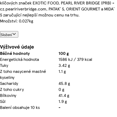
klíčových značek EXOTIC FOOD, PEARL RIVER BRIDGE (PRB) -
cz.pearlriverbridge.com, PATAK´ S, ORIENT GOURMET a MIDA´
S zaručující nejlepší možnou cenu na trhu.
Množství: 0.027kg
Složení
Výživové údaje
Běžné hodnoty
100 g
Energetická hodnota
1586 kJ / 379 kcal
Tuky
3.42 g
Z toho nasycené mastné
1.1 g
kyseliny
Sacharidy
45.8 g
Z toho cukry
0 g
Bílkoviny
41.4 g
Sůl
1.9 g
Balení obsahuje 10 ks
-