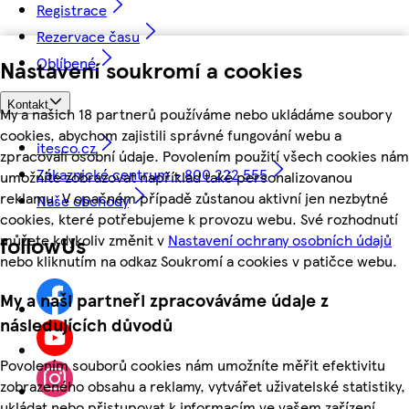
Registrace
Rezervace času
Oblíbené
Nastavení soukromí a cookies
Kontakt
My a našich 18 partnerů používáme nebo ukládáme soubory
cookies, abychom zajistili správné fungování webu a
itesco.cz
zpracovali osobní údaje. Povolením použití všech cookies nám
Zákaznické centrum - 800 222 555
umožníte zobrazovat například také personalizovanou
reklamu. V opačném případě zůstanou aktivní jen nezbytné
Naše obchody
cookies, které potřebujeme k provozu webu. Své rozhodnutí
můžete kdykoliv změnit v
Nastavení ochrany osobních údajů
followUs
nebo kliknutím na odkaz Soukromí a cookies v patičce webu.
My a naši partneři zpracováváme údaje z
následujících důvodů
Povolením souborů cookies nám umožníte měřit efektivitu
zobrazeného obsahu a reklamy, vytvářet uživatelské statistiky,
ukládat nebo přistupovat k informacím ve vašem zařízení,