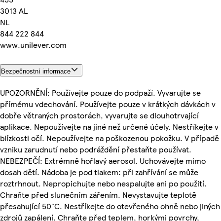
3013 AL
NL
844 222 844
www.unilever.com
Bezpečnostní informace
UPOZORNĚNÍ: Používejte pouze do podpaží. Vyvarujte se
přímému vdechování. Používejte pouze v krátkých dávkách v
dobře větraných prostorách, vyvarujte se dlouhotrvající
aplikace. Nepoužívejte na jiné než určené účely. Nestříkejte v
blízkosti očí. Nepoužívejte na poškozenou pokožku. V případě
vzniku zarudnutí nebo podráždění přestaňte používat.
NEBEZPEČÍ: Extrémně hořlavý aerosol. Uchovávejte mimo
dosah dětí. Nádoba je pod tlakem: při zahřívání se může
roztrhnout. Nepropichujte nebo nespalujte ani po použití.
Chraňte před slunečním zářením. Nevystavujte teplotě
přesahující 50°C. Nestříkejte do otevřeného ohně nebo jiných
zdrojů zapálení. Chraňte před teplem, horkými povrchy,