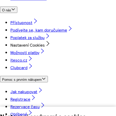
O nás
Přístupnost
Podívejte se, kam doručujeme
Poplatek za službu
Nastavení Cookies
Možnosti platby
itesco.cz
Clubcard
Pomoc s prvním nákupem
Jak nakupovat
Registrace
Rezervace času
Oblíbené