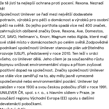
že tě jistí ta nejlepší ochrana proti pocení. Rexona. Nezradí
tě!
Společnost Unilever se řadí mezi největší dodavatele
potravin, výrobků pro péči o domácnost a výrobků pro osobní
péči na světě. Do jejího portfolia spadá více než 400 značek,
zahrnujících oblíbené značky Dove, Rexona, Axe, Domestos,
Cif, SAVO, Hellmann's, Knorr, Magnum nebo Algida, které mají
své stálé místo v domácnostech po celém světě.Zodpovědné
podnikaní společnosti Unilever stanovuje plán udržitelného
rozvoje (USLP), představený v roce 2010. Ten leží v srdci
všeho, co Unilever dělá. Jeho cílem je za současného růstu
byznysu snižovat environmentální stopu a přitom zvyšovat
pozitivní dopad na společnost. Značky společnosti Unilever
se stále více zaměřují na to, aby měly jasně vymezené
společenské nebo environmentální poslání. Unilever byl
založen v roce 1930 a svou českou pobočku zřídil v roce 1991.
UNILEVER ČR, spol. s r. o., s hlavním sídlem v Praze, je
součástí regionu Východní Evropa (EE) spolu s dalšími
devatenácti pobočkami.