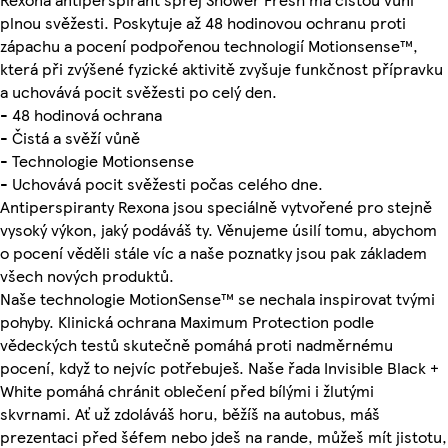
plnou svěžesti. Poskytuje až 48 hodinovou ochranu proti
zápachu a pocení podpořenou technologií Motionsense™,
která při zvýšené fyzické aktivitě zvyšuje funkčnost přípravku
a uchovává pocit svěžesti po celý den.
- 48 hodinová ochrana
- Čistá a svěží vůně
- Technologie Motionsense
- Uchovává pocit svěžesti počas celého dne.
Antiperspiranty Rexona jsou speciálně vytvořené pro stejně
vysoký výkon, jaký podáváš ty. Věnujeme úsilí tomu, abychom
o pocení věděli stále víc a naše poznatky jsou pak základem
všech nových produktů.
Naše technologie MotionSense™ se nechala inspirovat tvými
pohyby. Klinická ochrana Maximum Protection podle
vědeckých testů skutečně pomáhá proti nadměrnému
pocení, když to nejvíc potřebuješ. Naše řada Invisible Black +
White pomáhá chránit oblečení před bílými i žlutými
skvrnami. Ať už zdoláváš horu, běžíš na autobus, máš
prezentaci před šéfem nebo jdeš na rande, můžeš mít jistotu,