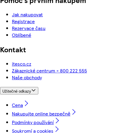
Pomoc s prvním nákupem
Jak nakupovat
Registrace
Rezervace času
Oblíbené
Kontakt
itesco.cz
Zákaznické centrum - 800 222 555
Naše obchody
Užitečné odkazy
Cena
Nakupujte online bezpečně
Podmínky používání
Soukromí a cookies