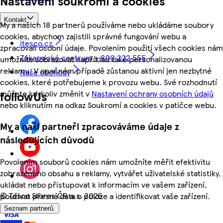
Nastavení soukromí a cookies
Kontakt
My a našich 18 partnerů používáme nebo ukládáme soubory
cookies, abychom zajistili správné fungování webu a
itesco.cz
zpracovali osobní údaje. Povolením použití všech cookies nám
Zákaznické centrum - 800 222 555
umožníte zobrazovat například také personalizovanou
reklamu. V opačném případě zůstanou aktivní jen nezbytné
Naše obchody
cookies, které potřebujeme k provozu webu. Své rozhodnutí
můžete kdykoliv změnit v
Nastavení ochrany osobních údajů
followUs
nebo kliknutím na odkaz Soukromí a cookies v patičce webu.
My a naši partneři zpracováváme údaje z
následujících důvodů
Povolením souborů cookies nám umožníte měřit efektivitu
zobrazeného obsahu a reklamy, vytvářet uživatelské statistiky,
ukládat nebo přistupovat k informacím ve vašem zařízení,
©
Tesco Stores ČR a.s. 2026
používat přesná data o poloze a identifikovat vaše zařízení.
Seznam partnerů.