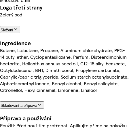
Množství: 0.15l
Loga třetí strany
Zelený bod
Složení
Ingredience
Butane, Isobutane, Propane, Aluminum chlorohydrate, PPG-
14 butyl ether, Cyclopentasiloxane, Parfum, Disteardimonium
hectorite, Helianthus annuus seed oil, C12-15 alkyl benzoate,
Octyldodecanol, BHT, Dimethiconol, Propylene carbonate,
Caprylic/capric triglyceride, Sodium starch octenylsuccinate,
Alpha-isomethyl ionone, Benzyl alcohol, Benzyl salicylate,
Citronellol, Hexyl cinnamal, Limonene, Linalool
Skladování a příprava
Příprava a používání
Použití: Před použitím protřepat. Aplikujte přímo na pokožku