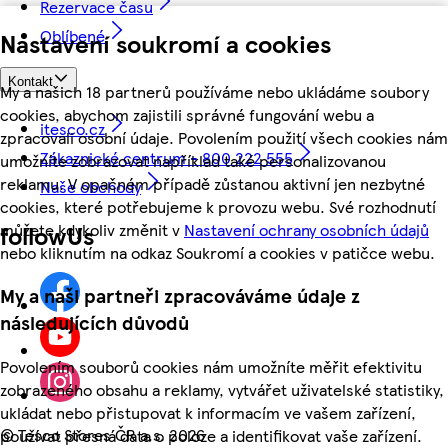
Rezervace času
Oblíbené
Nastavení soukromí a cookies
Kontakt
My a našich 18 partnerů používáme nebo ukládáme soubory
cookies, abychom zajistili správné fungování webu a
itesco.cz
zpracovali osobní údaje. Povolením použití všech cookies nám
Zákaznické centrum - 800 222 555
umožníte zobrazovat například také personalizovanou
reklamu. V opačném případě zůstanou aktivní jen nezbytné
Naše obchody
cookies, které potřebujeme k provozu webu. Své rozhodnutí
můžete kdykoliv změnit v
Nastavení ochrany osobních údajů
followUs
nebo kliknutím na odkaz Soukromí a cookies v patičce webu.
My a naši partneři zpracováváme údaje z
následujících důvodů
Povolením souborů cookies nám umožníte měřit efektivitu
zobrazeného obsahu a reklamy, vytvářet uživatelské statistiky,
ukládat nebo přistupovat k informacím ve vašem zařízení,
©
Tesco Stores ČR a.s. 2026
používat přesná data o poloze a identifikovat vaše zařízení.