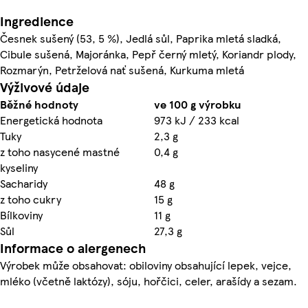
Ingredience
Česnek sušený (53, 5 %), Jedlá sůl, Paprika mletá sladká,
Cibule sušená, Majoránka, Pepř černý mletý, Koriandr plody,
Rozmarýn, Petrželová nať sušená, Kurkuma mletá
Výživové údaje
Běžné hodnoty
ve 100 g výrobku
Energetická hodnota
973 kJ / 233 kcal
Tuky
2,3 g
z toho nasycené mastné
0,4 g
kyseliny
Sacharidy
48 g
z toho cukry
15 g
Bílkoviny
11 g
Sůl
27,3 g
Informace o alergenech
Výrobek může obsahovat: obiloviny obsahující lepek, vejce,
mléko (včetně laktózy), sóju, hořčici, celer, arašídy a sezam.