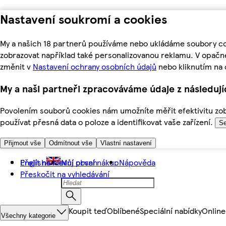
Nastavení soukromí a cookies
My a našich 18 partnerů používáme nebo ukládáme soubory coo
zobrazovat například také personalizovanou reklamu. V opačn
změnit v
Nastavení ochrany osobních údajů
nebo kliknutím na 
My a naši partneři zpracováváme údaje z následuj
Povolením souborů cookies nám umožníte měřit efektivitu zobr
používat přesná data o poloze a identifikovat vaše zařízení.
Se
Přijmout vše
Odmítnout vše
Vlastní nastavení
Přejít na hlavní obsah
English
Můj první nákup
Nápověda
Přeskočit na vyhledávání
Koupit teď
Oblíbené
Speciální nabídky
Online
Všechny kategorie