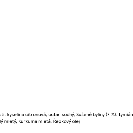
ti: kyselina citronová, octan sodný, Sušené byliny (7 %): tymiá
lý mletý, Kurkuma mletá, Řepkový olej