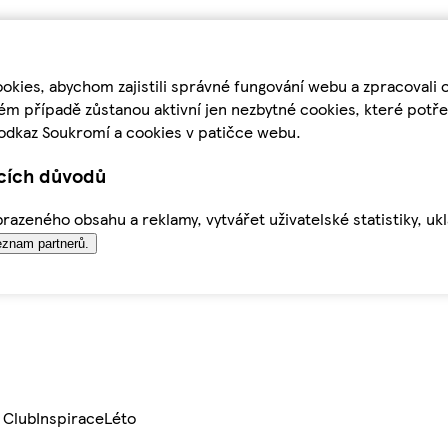
kies, abychom zajistili správné fungování webu a zpracovali 
ém případě zůstanou aktivní jen nezbytné cookies, které pot
odkaz Soukromí a cookies v patičce webu.
ících důvodů
azeného obsahu a reklamy, vytvářet uživatelské statistiky, uk
znam partnerů.
 Club
Inspirace
Léto