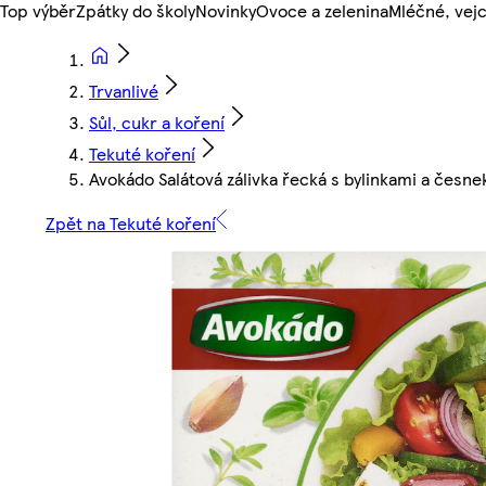
Top výběr
Zpátky do školy
Novinky
Ovoce a zelenina
Mléčné, vejc
Trvanlivé
Sůl, cukr a koření
Tekuté koření
Avokádo Salátová zálivka řecká s bylinkami a česn
Zpět na Tekuté koření