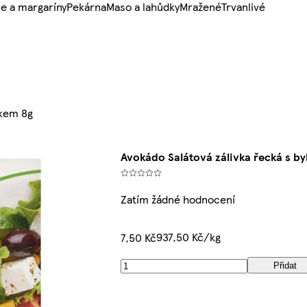
e a margaríny
Pekárna
Maso a lahůdky
Mražené
Trvanlivé
ekem 8g
Avokádo Salátová zálivka řecká s b
Zatím žádné hodnocení
937,50 Kč/kg
7,50 Kč
Přidat