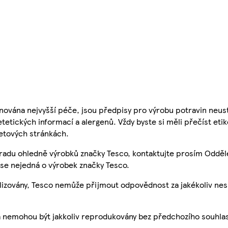
nována nejvyšší péče, jsou předpisy pro výrobu potravin neust
etetických informací a alergenů. Vždy byste si měli přečíst eti
etových stránkách.
 radu ohledně výrobků značky Tesco, kontaktujte prosím Odděl
se nejedná o výrobek značky Tesco.
ualizovány, Tesco nemůže přijmout odpovědnost za jakékoliv ne
a nemohou být jakkoliv reprodukovány bez předchozího souhla