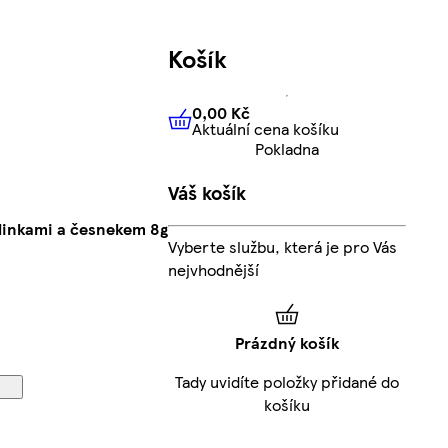
Košík
0,00 Kč
Aktuální cena košíku
0,00 Kč
Aktuální cena košíku
Pokladna
Váš košík
ylinkami a česnekem 8g
Vyberte službu, která je pro Vás
nejvhodnější
Prázdný košík
Tady uvidíte položky přidané do
košíku