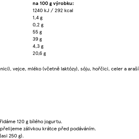
na 100 g výrobku:
1240 kJ / 292 kcal
1,4 g
0,2 g
55 g
39 g
4,3 g
20,6 g
ci), vejce, mléko (včetně laktózy), sóju, hořčici, celer a araší
přidáme 120 g bílého jogurtu.
 přelijeme zálivkou krátce před podáváním.
(asi 250 g).