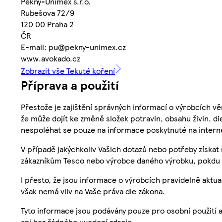
Pěkný-Unimex s.r.o.
Rubešova 72/9
120 00 Praha 2
ČR
E-mail: pu@pekny-unimex.cz
www.avokado.cz
Zobrazit vše Tekuté koření
Příprava a použití
Přestože je zajištění správných informací o výrobcích vě
že může dojít ke změně složek potravin, obsahu živin, di
nespoléhat se pouze na informace poskytnuté na intern
V případě jakýchkoliv Vašich dotazů nebo potřeby získat
zákazníkům Tesco nebo výrobce daného výrobku, pokdu 
I přesto, že jsou informace o výrobcích pravidelně akt
však nemá vliv na Vaše práva dle zákona.
Tyto informace jsou podávány pouze pro osobní použití 
ani bez řádného uvedení zdroje.