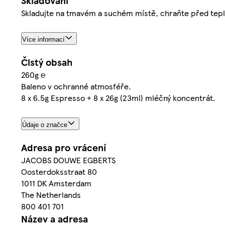
Skladování
Skladujte na tmavém a suchém místě, chraňte před tep
Více informací
Čistý obsah
260g ℮
Baleno v ochranné atmosféře.
8 x 6.5g Espresso + 8 x 26g (23ml) mléčný koncentrát.
Údaje o značce
Adresa pro vrácení
JACOBS DOUWE EGBERTS
Oosterdoksstraat 80
1011 DK Amsterdam
The Netherlands
800 401 701
Název a adresa