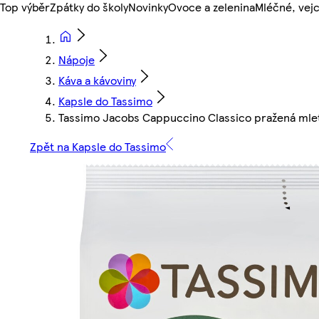
Top výběr
Zpátky do školy
Novinky
Ovoce a zelenina
Mléčné, vejc
Nápoje
Káva a kávoviny
Kapsle do Tassimo
Tassimo Jacobs Cappuccino Classico pražená mletá
Zpět na Kapsle do Tassimo