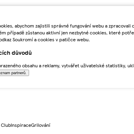
kies, abychom zajistili správné fungování webu a zpracovali 
ém případě zůstanou aktivní jen nezbytné cookies, které pot
odkaz Soukromí a cookies v patičce webu.
ících důvodů
azeného obsahu a reklamy, vytvářet uživatelské statistiky, uk
znam partnerů.
 Club
Inspirace
Grilování