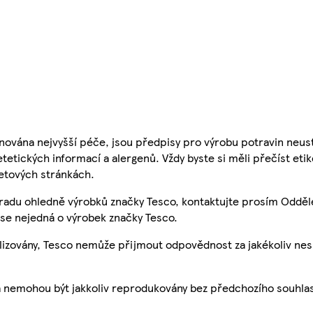
nována nejvyšší péče, jsou předpisy pro výrobu potravin neust
etetických informací a alergenů. Vždy byste si měli přečíst eti
etových stránkách.
 radu ohledně výrobků značky Tesco, kontaktujte prosím Odděl
se nejedná o výrobek značky Tesco.
ualizovány, Tesco nemůže přijmout odpovědnost za jakékoliv ne
a nemohou být jakkoliv reprodukovány bez předchozího souhla