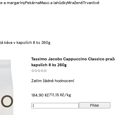
e a margaríny
Pekárna
Maso a lahůdky
Mražené
Trvanlivé
 káva v kapslích 8 ks 260g
Tassimo Jacobs Cappuccino Classico praže
kapslích 8 ks 260g
Zatím žádné hodnocení
711,15 Kč/kg
184,90 Kč
Přidat