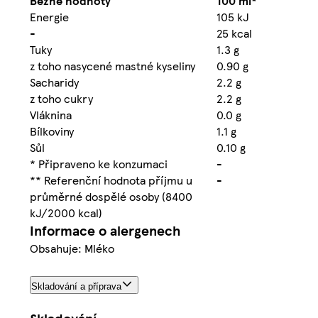
Běžné hodnoty
100 ml*
Energie
105 kJ
-
25 kcal
Tuky
1.3 g
z toho nasycené mastné kyseliny
0.90 g
Sacharidy
2.2 g
z toho cukry
2.2 g
Vláknina
0.0 g
Bílkoviny
1.1 g
Sůl
0.10 g
* Připraveno ke konzumaci
-
** Referenční hodnota příjmu u
-
průměrné dospělé osoby (8400
kJ/2000 kcal)
Informace o alergenech
Obsahuje: Mléko
Skladování a příprava