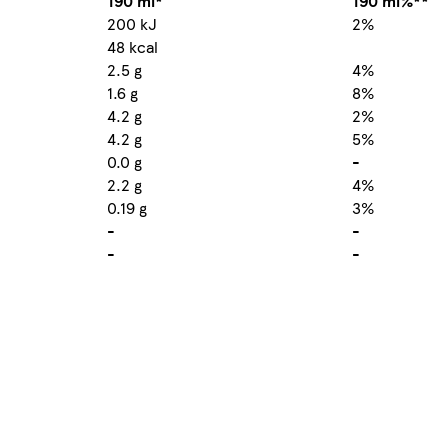
190 ml*
190 ml%**
200 kJ
2%
48 kcal
2.5 g
4%
1.6 g
8%
4.2 g
2%
4.2 g
5%
0.0 g
-
2.2 g
4%
0.19 g
3%
-
-
-
-