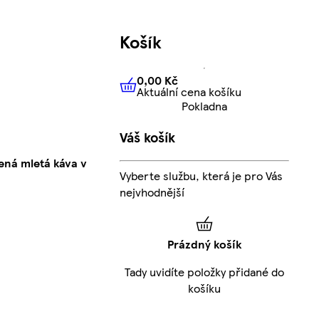
Košík
0,00 Kč
Aktuální cena košíku
0,00 Kč
Aktuální cena košíku
Pokladna
Váš košík
ná mletá káva v
Vyberte službu, která je pro Vás
nejvhodnější
Prázdný košík
Tady uvidíte položky přidané do
košíku