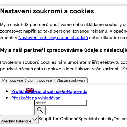
Nastavení soukromí a cookies
My a našich 18 partnerů používáme nebo ukládáme soubory coo
zobrazovat například také personalizovanou reklamu. V opačn
změnit v
Nastavení ochrany osobních údajů
nebo kliknutím na 
My a naši partneři zpracováváme údaje z následuj
Povolením souborů cookies nám umožníte měřit efektivitu zobr
používat přesná data o poloze a identifikovat vaše zařízení.
Se
Přijmout vše
Odmítnout vše
Vlastní nastavení
Přejít na hlavní obsah
English
Můj první nákup
Nápověda
Přeskočit na vyhledávání
Koupit teď
Oblíbené
Speciální nabídky
Online
Všechny kategorie