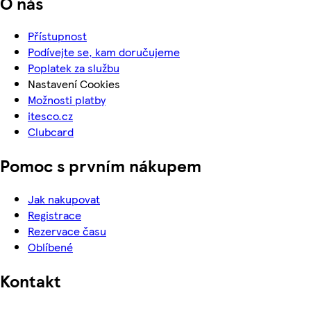
O nás
Přístupnost
Podívejte se, kam doručujeme
Poplatek za službu
Nastavení Cookies
Možnosti platby
itesco.cz
Clubcard
Pomoc s prvním nákupem
Jak nakupovat
Registrace
Rezervace času
Oblíbené
Kontakt