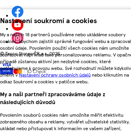
Nastavení soukromí a cookies
My a našich 18 partnerů používáme nebo ukládáme soubory
cookies, abychom zajistili správné fungování webu a zpracoval
osobní údaje. Povolením použití všech cookies nám umožníte
©
Tesco Stores ČR a.s. 2026
zobrazovat například také personalizovanou reklamu. V opač
případě zůstanou aktivní jen nezbytné cookies, které
potřebujeme k provozu webu. Své rozhodnutí můžete kdykoliv
změnit v
Nastavení ochrany osobních údajů
nebo kliknutím na
odkaz Soukromí a cookies v patičce webu.
My a naši partneři zpracováváme údaje z
následujících důvodů
Povolením souborů cookies nám umožníte měřit efektivitu
zobrazeného obsahu a reklamy, vytvářet uživatelské statistiky,
ukládat nebo přistupovat k informacím ve vašem zařízení,