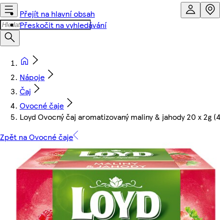
Přejít na hlavní obsah
Přeskočit na vyhledávání
Nápoje
Čaj
Ovocné čaje
Loyd Ovocný čaj aromatizovaný maliny & jahody 20 x 2g (
Zpět na Ovocné čaje