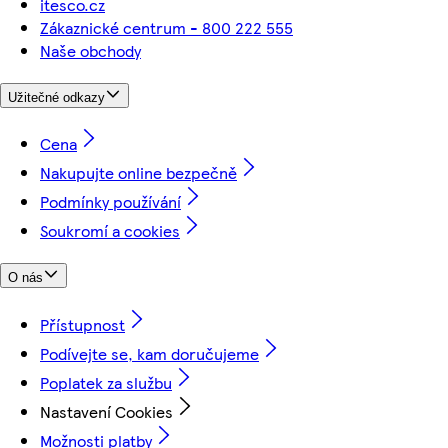
itesco.cz
Zákaznické centrum - 800 222 555
Naše obchody
Užitečné odkazy
Cena
Nakupujte online bezpečně
Podmínky používání
Soukromí a cookies
O nás
Přístupnost
Podívejte se, kam doručujeme
Poplatek za službu
Nastavení Cookies
Možnosti platby