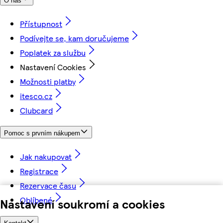
O nás
Přístupnost
Podívejte se, kam doručujeme
Poplatek za službu
Nastavení Cookies
Možnosti platby
itesco.cz
Clubcard
Pomoc s prvním nákupem
Jak nakupovat
Registrace
Rezervace času
Oblíbené
Nastavení soukromí a cookies