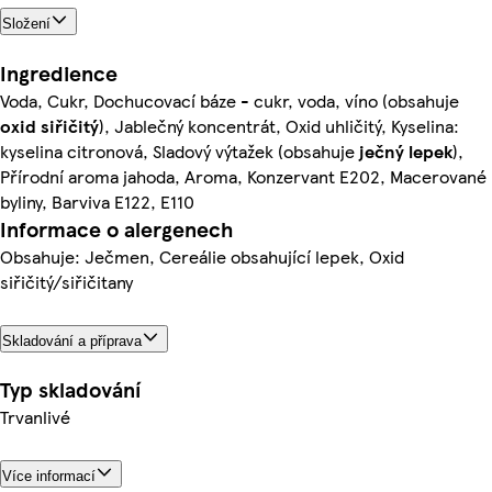
Složení
Ingredience
Voda, Cukr, Dochucovací báze - cukr, voda, víno (obsahuje
oxid siřičitý
), Jablečný koncentrát, Oxid uhličitý, Kyselina:
kyselina citronová, Sladový výtažek (obsahuje
ječný
lepek
),
Přírodní aroma jahoda, Aroma, Konzervant E202, Macerované
byliny, Barviva E122, E110
Informace o alergenech
Obsahuje: Ječmen, Cereálie obsahující lepek, Oxid
siřičitý/siřičitany
Skladování a příprava
Typ skladování
Trvanlivé
Více informací