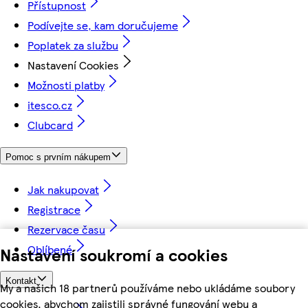
Přístupnost
Podívejte se, kam doručujeme
Poplatek za službu
Nastavení Cookies
Možnosti platby
itesco.cz
Clubcard
Pomoc s prvním nákupem
Jak nakupovat
Registrace
Rezervace času
Oblíbené
Nastavení soukromí a cookies
Kontakt
My a našich 18 partnerů používáme nebo ukládáme soubory
cookies, abychom zajistili správné fungování webu a