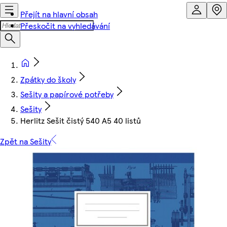
Přejít na hlavní obsah
Přeskočit na vyhledávání
Zpátky do školy
Sešity a papírové potřeby
Sešity
Herlitz Sešit čistý 540 A5 40 listů
Zpět na Sešity