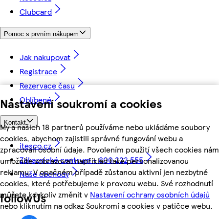
Clubcard
Pomoc s prvním nákupem
Jak nakupovat
Registrace
Rezervace času
Oblíbené
Nastavení soukromí a cookies
Kontakt
My a našich 18 partnerů používáme nebo ukládáme soubory
cookies, abychom zajistili správné fungování webu a
itesco.cz
zpracovali osobní údaje. Povolením použití všech cookies nám
Zákaznické centrum - 800 222 555
umožníte zobrazovat například také personalizovanou
reklamu. V opačném případě zůstanou aktivní jen nezbytné
Naše obchody
cookies, které potřebujeme k provozu webu. Své rozhodnutí
můžete kdykoliv změnit v
Nastavení ochrany osobních údajů
followUs
nebo kliknutím na odkaz Soukromí a cookies v patičce webu.