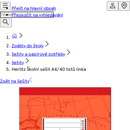
Přejít na hlavní obsah
Přeskočit na vyhledávání
Zpátky do školy
Sešity a papírové potřeby
Sešity
Herlitz Školní sešit A4/40 listů linka
Zpět na Sešity