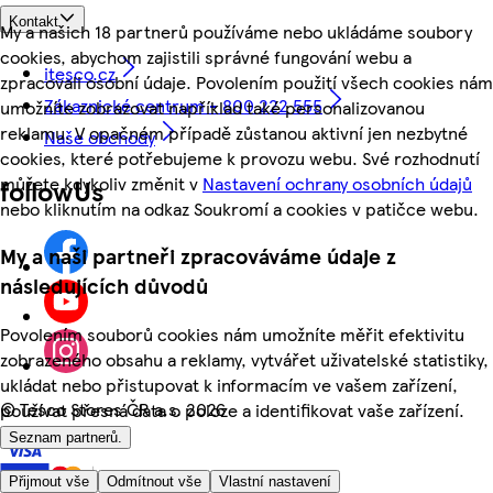
Kontakt
My a našich 18 partnerů používáme nebo ukládáme soubory
cookies, abychom zajistili správné fungování webu a
itesco.cz
zpracovali osobní údaje. Povolením použití všech cookies nám
Zákaznické centrum - 800 222 555
umožníte zobrazovat například také personalizovanou
reklamu. V opačném případě zůstanou aktivní jen nezbytné
Naše obchody
cookies, které potřebujeme k provozu webu. Své rozhodnutí
můžete kdykoliv změnit v
Nastavení ochrany osobních údajů
followUs
nebo kliknutím na odkaz Soukromí a cookies v patičce webu.
My a naši partneři zpracováváme údaje z
následujících důvodů
Povolením souborů cookies nám umožníte měřit efektivitu
zobrazeného obsahu a reklamy, vytvářet uživatelské statistiky,
ukládat nebo přistupovat k informacím ve vašem zařízení,
©
Tesco Stores ČR a.s. 2026
používat přesná data o poloze a identifikovat vaše zařízení.
Seznam partnerů.
Přijmout vše
Odmítnout vše
Vlastní nastavení