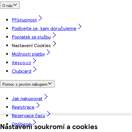
O nás
Přístupnost
Podívejte se, kam doručujeme
Poplatek za službu
Nastavení Cookies
Možnosti platby
itesco.cz
Clubcard
Pomoc s prvním nákupem
Jak nakupovat
Registrace
Rezervace času
Oblíbené
Nastavení soukromí a cookies