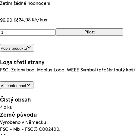
Zatím žádné hodnocení
24,98 Kč/kus
99,90 Kč
Přidat
Popis produktu
Loga třetí strany
FSC, Zelený bod, Mobius Loop, WEEE Symbol (přeškrtnutý koš)
Více informací
Čistý obsah
4 x ks
Země původu
Vyrobeno v Německu
FSC - Mix - FSC® C002400.