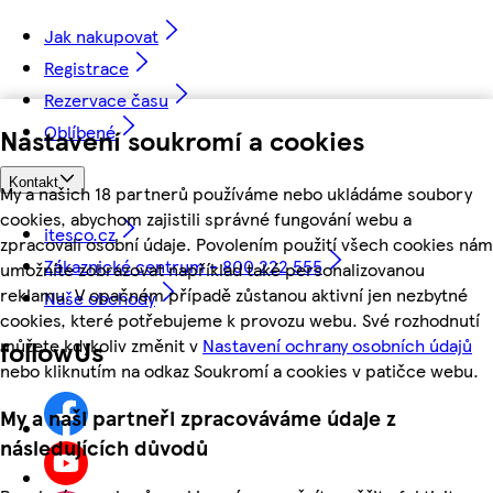
Jak nakupovat
Registrace
Rezervace času
Oblíbené
Nastavení soukromí a cookies
Kontakt
My a našich 18 partnerů používáme nebo ukládáme soubory
cookies, abychom zajistili správné fungování webu a
itesco.cz
zpracovali osobní údaje. Povolením použití všech cookies nám
Zákaznické centrum - 800 222 555
umožníte zobrazovat například také personalizovanou
reklamu. V opačném případě zůstanou aktivní jen nezbytné
Naše obchody
cookies, které potřebujeme k provozu webu. Své rozhodnutí
můžete kdykoliv změnit v
Nastavení ochrany osobních údajů
followUs
nebo kliknutím na odkaz Soukromí a cookies v patičce webu.
My a naši partneři zpracováváme údaje z
následujících důvodů