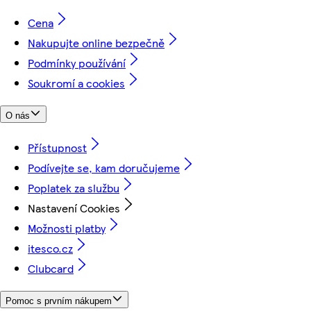
Cena
Nakupujte online bezpečně
Podmínky používání
Soukromí a cookies
O nás
Přístupnost
Podívejte se, kam doručujeme
Poplatek za službu
Nastavení Cookies
Možnosti platby
itesco.cz
Clubcard
Pomoc s prvním nákupem