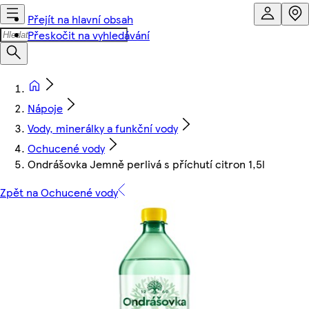
Přejít na hlavní obsah
Přeskočit na vyhledávání
Nápoje
Vody, minerálky a funkční vody
Ochucené vody
Ondrášovka Jemně perlivá s příchutí citron 1,5l
Zpět na Ochucené vody