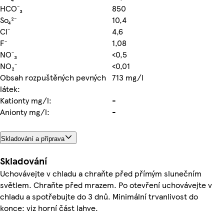
HCO⁻₃
850
So₄²⁻
10,4
Cl⁻
4,6
F⁻
1,08
NO⁻₃
<0,5
NO₂⁻
<0,01
Obsah rozpuštěných pevných
713 mg/l
látek:
Kationty mg/l:
-
Anionty mg/l:
-
Skladování a příprava
Skladování
Uchovávejte v chladu a chraňte před přímým slunečním
světlem. Chraňte před mrazem. Po otevření uchovávejte v
chladu a spotřebujte do 3 dnů. Minimální trvanlivost do
konce: viz horní část lahve.