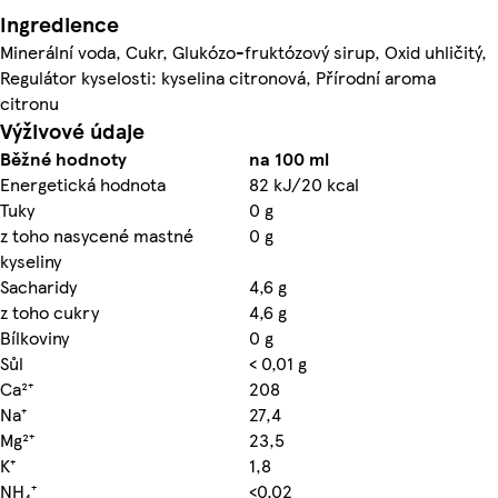
Ingredience
Minerální voda, Cukr, Glukózo-fruktózový sirup, Oxid uhličitý,
Regulátor kyselosti: kyselina citronová, Přírodní aroma
citronu
Výživové údaje
Běžné hodnoty
na 100 ml
Energetická hodnota
82 kJ/20 kcal
Tuky
0 g
z toho nasycené mastné
0 g
kyseliny
Sacharidy
4,6 g
z toho cukry
4,6 g
Bílkoviny
0 g
Sůl
< 0,01 g
Ca²⁺
208
Na⁺
27,4
Mg²⁺
23,5
K⁺
1,8
NH₄⁺
<0,02