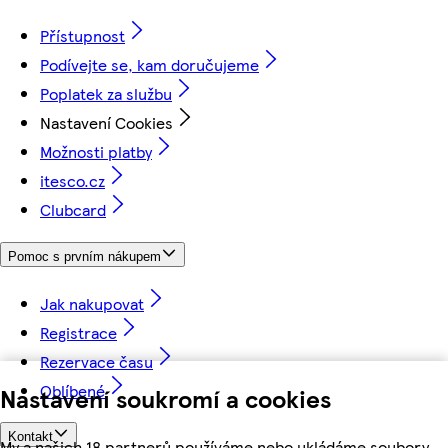
Přístupnost
Podívejte se, kam doručujeme
Poplatek za službu
Nastavení Cookies
Možnosti platby
itesco.cz
Clubcard
Pomoc s prvním nákupem
Jak nakupovat
Registrace
Rezervace času
Oblíbené
Nastavení soukromí a cookies
Kontakt
My a našich 18 partnerů používáme nebo ukládáme soubory