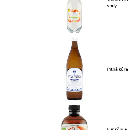
vody
Pitná kúra
Funkční a