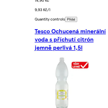
14,90 Kč
9,93 Kč/l
Quantity controls
Přidat
Tesco Ochucená minerální
voda s příchutí citrón
jemně perlivá 1,5l