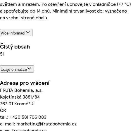
světlem a mrazem. Po otevření uchovejte v chladničce (+7 °C)
a spotřebujte do 14 dnů. Minimální trvanlivost do: vyznačeno
na vrchní straně obalu.
Více informací
Čistý obsah
5l
Údaje o značce
Adresa pro vrácení
FRUTA Bohemia, a.s.
Kojetínská 3881/84
767 01 Kroměříž
ČR
tel.: +420 581 706 083
e-mail: marketing@frutabohemia.cz
www.frutabohemia.cz