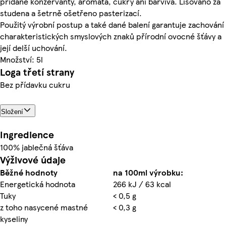
přidané konzervanty, aromata, cukry ani barviva. Lisováno za
studena a šetrně ošetřeno pasterizací.
Použitý výrobní postup a také dané balení garantuje zachování
charakteristických smyslových znaků přírodní ovocné šťávy a
její delší uchování.
Množství: 5l
Loga třetí strany
Bez přídavku cukru
Složení
Ingredience
100% jablečná šťáva
Výživové údaje
Běžné hodnoty
na 100ml výrobku:
Energetická hodnota
266 kJ / 63 kcal
Tuky
< 0,5 g
z toho nasycené mastné
< 0,3 g
kyseliny