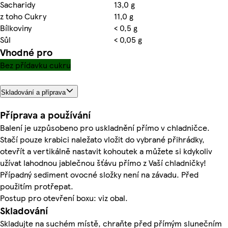
Sacharidy
13,0 g
z toho Cukry
11,0 g
Bílkoviny
< 0,5 g
Sůl
< 0,05 g
Vhodné pro
Bez přídavku cukru
Skladování a příprava
Příprava a používání
Balení je uzpůsobeno pro uskladnění přímo v chladničce.
Stačí pouze krabici naležato vložit do vybrané přihrádky,
otevřít a vertikálně nastavit kohoutek a můžete si kdykoliv
užívat lahodnou jablečnou šťávu přímo z Vaší chladničky!
Případný sediment ovocné složky není na závadu. Před
použitím protřepat.
Postup pro otevření boxu: viz obal.
Skladování
Skladujte na suchém místě, chraňte před přímým slunečním