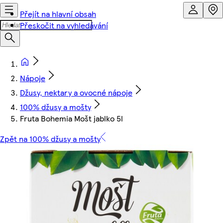
Přejít na hlavní obsah
Přeskočit na vyhledávání
Nápoje
Džusy, nektary a ovocné nápoje
100% džusy a mošty
Fruta Bohemia Mošt jablko 5l
Zpět na 100% džusy a mošty