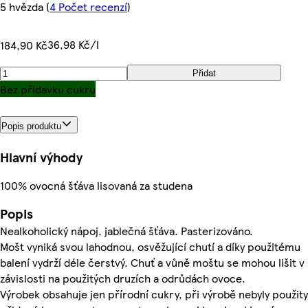
5 hvězda
(
4 Počet recenzí
)
36,98 Kč/l
184,90 Kč
Přidat
Bez přídavku cukru
Popis produktu
Hlavní výhody
100% ovocná šťáva lisovaná za studena
Popis
Nealkoholický nápoj, jablečná šťáva. Pasterizováno.
Mošt vyniká svou lahodnou, osvěžující chutí a díky použitému
balení vydrží déle čerstvý. Chuť a vůně moštu se mohou lišit v
závislosti na použitých druzích a odrůdách ovoce.
Výrobek obsahuje jen přírodní cukry, při výrobě nebyly použity