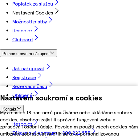
Poplatek za službu
Nastavení Cookies
Možnosti platby
itesco.cz
Clubcard
Pomoc s prvním nákupem
Jak nakupovat
Registrace
Rezervace času
Oblíbené
Nastavení soukromí a cookies
Kontakt
My a našich 18 partnerů používáme nebo ukládáme soubory
cookies, abychom zajistili správné fungování webu a
itesco.cz
zpracovali osobní údaje. Povolením použití všech cookies nám
Zákaznické centrum - 800 222 555
umožníte zobrazovat například také personalizovanou