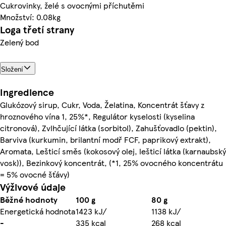
Cukrovinky, želé s ovocnými příchutěmi
Množství: 0.08kg
Loga třetí strany
Zelený bod
Složení
Ingredience
Glukózový sirup, Cukr, Voda, Želatina, Koncentrát šťavy z
hroznového vína 1, 25%*, Regulátor kyselosti (kyselina
citronová), Zvlhčující látka (sorbitol), Zahušťovadlo (pektin),
Barviva (kurkumin, brilantní modř FCF, paprikový extrakt),
Aromata, Lešticí směs (kokosový olej, lešticí látka (karnaubský
vosk)), Bezinkový koncentrát, (*1, 25% ovocného koncentrátu
= 5% ovocné šťávy)
Výživové údaje
Běžné hodnoty
100 g
80 g
Energetická hodnota
1423 kJ/
1138 kJ/
-
335 kcal
268 kcal