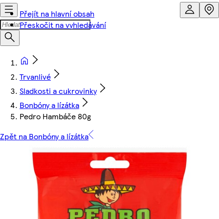
Přejít na hlavní obsah
Přeskočit na vyhledávání
Trvanlivé
Sladkosti a cukrovinky
Bonbóny a lízátka
Pedro Hambáče 80g
Zpět na Bonbóny a lízátka