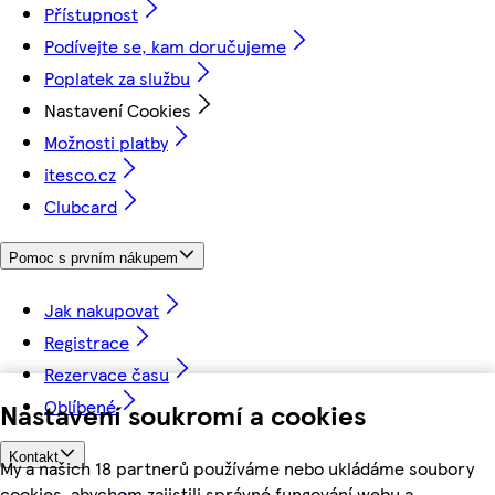
Přístupnost
Podívejte se, kam doručujeme
Poplatek za službu
Nastavení Cookies
Možnosti platby
itesco.cz
Clubcard
Pomoc s prvním nákupem
Jak nakupovat
Registrace
Rezervace času
Oblíbené
Nastavení soukromí a cookies
Kontakt
My a našich 18 partnerů používáme nebo ukládáme soubory
cookies, abychom zajistili správné fungování webu a