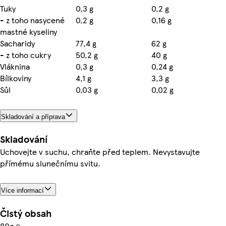
Tuky
0,3 g
0,2 g
- z toho nasycené
0,2 g
0,16 g
mastné kyseliny
Sacharidy
77,4 g
62 g
- z toho cukry
50,2 g
40 g
Vláknina
0,3 g
0,24 g
Bílkoviny
4,1 g
3,3 g
Sůl
0,03 g
0,02 g
Skladování a příprava
Skladování
Uchovejte v suchu, chraňte před teplem. Nevystavujte
přímému slunečnímu svitu.
Více informací
Čistý obsah
80g ℮