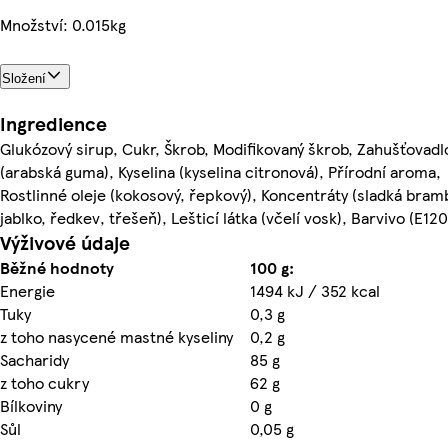
Množství: 0.015kg
Složení
Ingredience
Glukózový sirup, Cukr, Škrob, Modifikovaný škrob, Zahušťovadl
(arabská guma), Kyselina (kyselina citronová), Přírodní aroma,
Rostlinné oleje (kokosový, řepkový), Koncentráty (sladká bram
jablko, ředkev, třešeň), Lešticí látka (včelí vosk), Barvivo (E120
Výživové údaje
Běžné hodnoty
100 g:
Energie
1494 kJ / 352 kcal
Tuky
0,3 g
z toho nasycené mastné kyseliny
0,2 g
Sacharidy
85 g
z toho cukry
62 g
Bílkoviny
0 g
Sůl
0,05 g