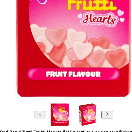
Red Band Tutti Frutti Hearts želé pastilky s ovocnou příchut