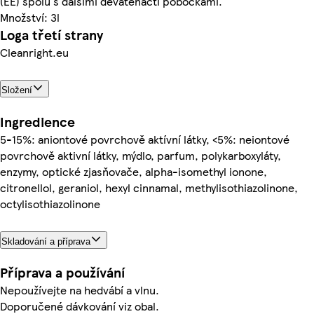
(EE) spolu s dalšími devatenácti pobočkami.
Množství: 3l
Loga třetí strany
Cleanright.eu
Složení
Ingredience
5-15%: aniontové povrchově aktívní látky, <5%: neiontové
povrchově aktivní látky, mýdlo, parfum, polykarboxyláty,
enzymy, optické zjasňovače, alpha-isomethyl ionone,
citronellol, geraniol, hexyl cinnamal, methylisothiazolinone,
octylisothiazolinone
Skladování a příprava
Příprava a používání
Nepoužívejte na hedvábí a vlnu.
Doporučené dávkování viz obal.