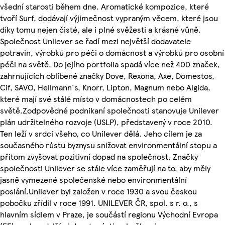
všední starosti během dne. Aromatické kompozice, které
tvoří Surf, dodávají výjimečnost vypraným věcem, které jsou
díky tomu nejen čisté, ale i plné svěžesti a krásné vůně.
Společnost Unilever se řadí mezi největší dodavatele
potravin, výrobků pro péči o domácnost a výrobků pro osobní
péči na světě. Do jejího portfolia spadá více než 400 značek,
zahrnujících oblíbené značky Dove, Rexona, Axe, Domestos,
Cif, SAVO, Hellmann's, Knorr, Lipton, Magnum nebo Algida,
které mají své stálé místo v domácnostech po celém
světě.Zodpovědné podnikaní společnosti stanovuje Unilever
plán udržitelného rozvoje (USLP), představený v roce 2010.
Ten leží v srdci všeho, co Unilever dělá. Jeho cílem je za
současného růstu byznysu snižovat environmentální stopu a
přitom zvyšovat pozitivní dopad na společnost. Značky
společnosti Unilever se stále více zaměřují na to, aby měly
jasně vymezené společenské nebo environmentální
poslání.Unilever byl založen v roce 1930 a svou českou
pobočku zřídil v roce 1991. UNILEVER ČR, spol. s r. o., s
hlavním sídlem v Praze, je součástí regionu Východní Evropa