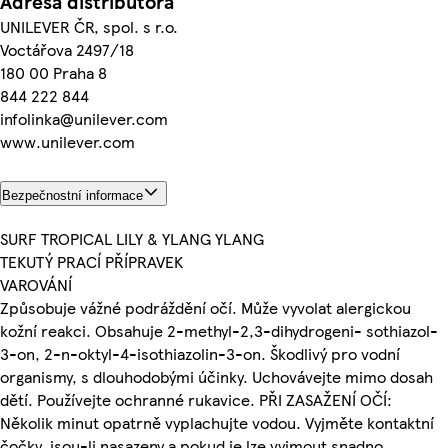
Adresa distributora
UNILEVER ČR, spol. s r.o.
Voctářova 2497/18
180 00 Praha 8
844 222 844
infolinka@unilever.com
www.unilever.com
Bezpečnostní informace
SURF TROPICAL LILY & YLANG YLANG
TEKUTÝ PRACÍ PŘÍPRAVEK
VAROVÁNÍ
Způsobuje vážné podráždění očí. Může vyvolat alergickou
kožní reakci. Obsahuje 2-methyl-2,3-dihydrogeni- sothiazol-
3-on, 2-n-oktyl-4-isothiazolin-3-on. Škodlivý pro vodní
organismy, s dlouhodobými účinky. Uchovávejte mimo dosah
dětí. Používejte ochranné rukavice. PŘI ZASAŽENÍ OČÍ:
Několik minut opatrně vyplachujte vodou. Vyjměte kontaktní
čočky, jsou-li nasazeny a pokud je lze vyjmout snadno.