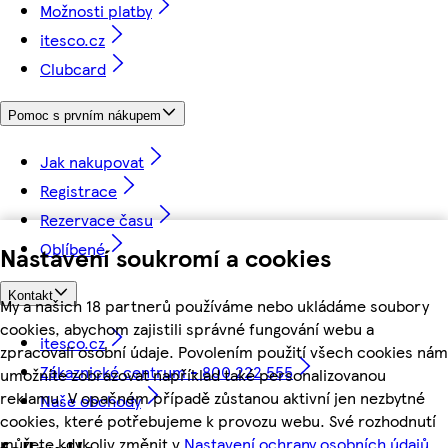
Možnosti platby
itesco.cz
Clubcard
Pomoc s prvním nákupem
Jak nakupovat
Registrace
Rezervace času
Oblíbené
Nastavení soukromí a cookies
Kontakt
My a našich 18 partnerů používáme nebo ukládáme soubory
cookies, abychom zajistili správné fungování webu a
itesco.cz
zpracovali osobní údaje. Povolením použití všech cookies nám
Zákaznické centrum - 800 222 555
umožníte zobrazovat například také personalizovanou
reklamu. V opačném případě zůstanou aktivní jen nezbytné
Naše obchody
cookies, které potřebujeme k provozu webu. Své rozhodnutí
můžete kdykoliv změnit v
Nastavení ochrany osobních údajů