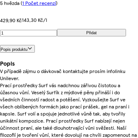
5 hvězda
(
1 Počet recenzí
)
143,30 Kč/l
429,90 Kč
Přidat
Popis produktu
Popis
V případě zájmu o dávkovač kontaktujte prosím infolinku
Unilever.
Prací prostředky Surf vás nadchnou zářivou čistotou a
úžasnou vůní. Veselý Surfík z mýdlové pěny přináší i do
všedních činností radost a potěšení. Vyzkoušejte Surf ve
všech oblíbených formách jako prací prášek, gel na praní i
kapsle. Surf volí a spojuje jednotlivé vůně tak, aby tvořily
unikátní kompozice. Prací prostředky Surf nabízejí nejen
účinnost praní, ale také dlouhotrvající vůni svěžesti. Naší
filozofií je tvoření vůní, které dovolují na chvíli zapomenout na