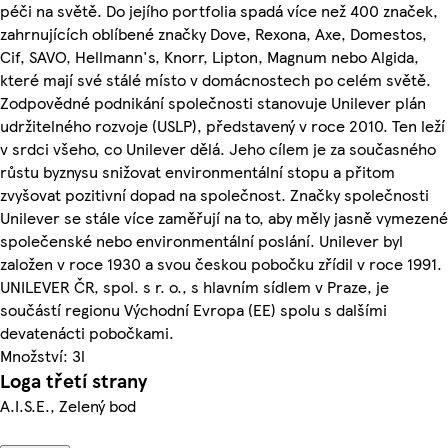
péči na světě. Do jejího portfolia spadá více než 400 značek,
zahrnujících oblíbené značky Dove, Rexona, Axe, Domestos,
Cif, SAVO, Hellmann's, Knorr, Lipton, Magnum nebo Algida,
které mají své stálé místo v domácnostech po celém světě.
Zodpovědné podnikání společnosti stanovuje Unilever plán
udržitelného rozvoje (USLP), představený v roce 2010. Ten leží
v srdci všeho, co Unilever dělá. Jeho cílem je za současného
růstu byznysu snižovat environmentální stopu a přitom
zvyšovat pozitivní dopad na společnost. Značky společnosti
Unilever se stále více zaměřují na to, aby měly jasně vymezené
společenské nebo environmentální poslání. Unilever byl
založen v roce 1930 a svou českou pobočku zřídil v roce 1991.
UNILEVER ČR, spol. s r. o., s hlavním sídlem v Praze, je
součástí regionu Východní Evropa (EE) spolu s dalšími
devatenácti pobočkami.
Množství: 3l
Loga třetí strany
A.I.S.E., Zelený bod