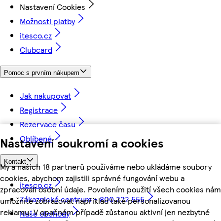
Nastavení Cookies
Možnosti platby
itesco.cz
Clubcard
Pomoc s prvním nákupem
Jak nakupovat
Registrace
Rezervace času
Oblíbené
Nastavení soukromí a cookies
Kontakt
My a našich 18 partnerů používáme nebo ukládáme soubory
cookies, abychom zajistili správné fungování webu a
itesco.cz
zpracovali osobní údaje. Povolením použití všech cookies nám
Zákaznické centrum - 800 222 555
umožníte zobrazovat například také personalizovanou
reklamu. V opačném případě zůstanou aktivní jen nezbytné
Naše obchody