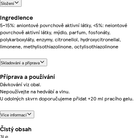
Složení
Ingredience
5-15%: aniontové povrchově aktivní látky, <5%: neiontové
povrchově aktivní látky, mýdlo, parfum, fosfonáty,
polykarboxyláty, enzymy, citronellol, hydroxycitronellal,
limonene, methylisothiazolinone, octylisothiazolinone
Skladování a příprava
Příprava a používání
Dávkování viz obal.
Nepoužívejte na hedvábí a vlnu.
U odolných skvrn doporučujeme přidat +20 ml pracího gelu.
Více informací
Čistý obsah
3l ℮