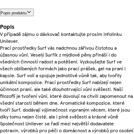
Popis produktu
Popis
V případě zájmu o dávkovač kontaktujte prosím infolinku
Unilever.
Prací prostředky Surf vás nadchnou zářivou čistotou a
úžasnou vůní. Veselý Surfík z mýdlové pěny přináší i do
všedních činností radost a potěšení. Vyzkoušejte Surf ve
všech oblíbených formách jako prací prášek, gel na praní i
kapsle. Surf volí a spojuje jednotlivé vůně tak, aby tvořily
unikátní kompozice. Prací prostředky Surf nabízejí nejen
účinnost praní, ale také dlouhotrvající vůni svěžesti. Naší
filozofií je tvoření vůní, které dovolují na chvíli zapomenout na
všední starosti během dne. Aromatické kompozice, které
tvoří Surf, dodávají výjimečnost vypraným věcem, které jsou
díky tomu nejen čisté, ale i plné svěžesti a krásné vůně
Společnost Unilever se řadí mezi největší dodavatele
potravin, výrobků pro péči o domácnost a výrobků pro osobní