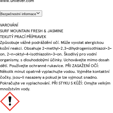
www.unilever.com
Bezpečnostní informace
VAROVÁNÍ
SURF MOUNTAIN FRESH & JASMINE
TEKUTÝ PRACÍ PŘÍPRAVEK
Způsobuje vážné podráždění očí. Může vyvolat alergickou
kožní reakci. Obsahuje 2-methyl-2,3-dihydrogenisothiazol-3-
on, 2-n-oktyl-4-isothiazolin-3-on. Škodlivý pro vodní
organismy, s dlouhodobými účinky. Uchovávejte mimo dosah
dětí. Používejte ochranné rukavice. PŘI ZASAŽENÍ OČÍ:
Několik minut opatrně vyplachujte vodou. Vyjměte kontaktní
čočky, jsou-li nasazeny a pokud je lze vyjmout snadno.
Pokračujte ve vyplachování. PŘI STYKU S KŮŽÍ: Omyjte velkým
množstvím vody.