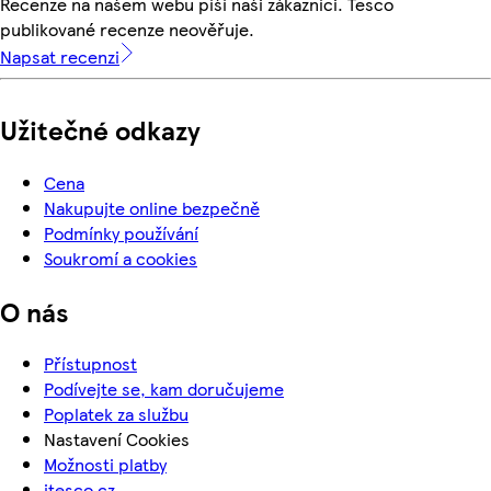
Recenze na našem webu píší naši zákazníci. Tesco
publikované recenze neověřuje.
Napsat recenzi
Užitečné odkazy
Cena
Nakupujte online bezpečně
Podmínky používání
Soukromí a cookies
O nás
Přístupnost
Podívejte se, kam doručujeme
Poplatek za službu
Nastavení Cookies
Možnosti platby
itesco.cz