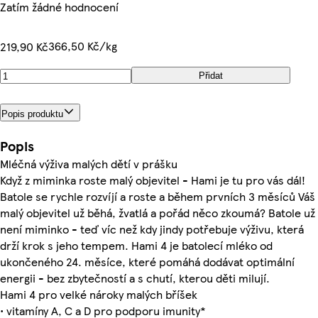
Zatím žádné hodnocení
366,50 Kč/kg
219,90 Kč
Přidat
Popis produktu
Popis
Mléčná výživa malých dětí v prášku
Když z miminka roste malý objevitel - Hami je tu pro vás dál!
Batole se rychle rozvíjí a roste a během prvních 3 měsíců Váš
malý objevitel už běhá, žvatlá a pořád něco zkoumá? Batole už
není miminko - teď víc než kdy jindy potřebuje výživu, která
drží krok s jeho tempem. Hami 4 je batolecí mléko od
ukončeného 24. měsíce, které pomáhá dodávat optimální
energii - bez zbytečností a s chutí, kterou děti milují.
Hami 4 pro velké nároky malých bříšek
• vitamíny A, C a D pro podporu imunity*