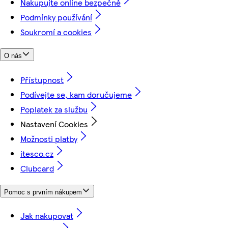
Nakupujte online bezpečně
Podmínky používání
Soukromí a cookies
O nás
Přístupnost
Podívejte se, kam doručujeme
Poplatek za službu
Nastavení Cookies
Možnosti platby
itesco.cz
Clubcard
Pomoc s prvním nákupem
Jak nakupovat