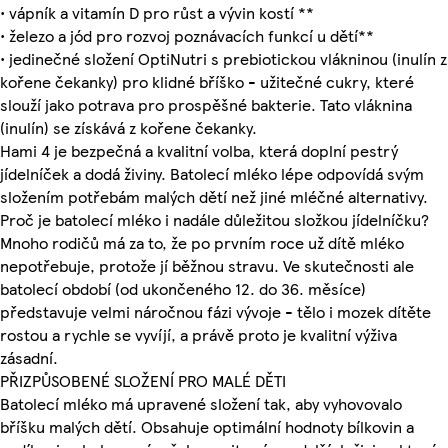
• vápník a vitamín D pro růst a vývin kostí **
• železo a jód pro rozvoj poznávacích funkcí u dětí**
• jedinečné složení OptiNutri s prebiotickou vlákninou (inulín z
kořene čekanky) pro klidné bříško - užitečné cukry, které
slouží jako potrava pro prospěšné bakterie. Tato vláknina
(inulín) se získává z kořene čekanky.
Hami 4 je bezpečná a kvalitní volba, která doplní pestrý
jídelníček a dodá živiny. Batolecí mléko lépe odpovídá svým
složením potřebám malých dětí než jiné mléčné alternativy.
Proč je batolecí mléko i nadále důležitou složkou jídelníčku?
Mnoho rodičů má za to, že po prvním roce už dítě mléko
nepotřebuje, protože jí běžnou stravu. Ve skutečnosti ale
batolecí období (od ukončeného 12. do 36. měsíce)
představuje velmi náročnou fázi vývoje - tělo i mozek dítěte
rostou a rychle se vyvíjí, a právě proto je kvalitní výživa
zásadní.
PŘIZPŮSOBENÉ SLOŽENÍ PRO MALÉ DĚTI
Batolecí mléko má upravené složení tak, aby vyhovovalo
bříšku malých dětí. Obsahuje optimální hodnoty bílkovin a