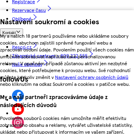
Registrace
Rezervace času
Oblíbené
Nastavení soukromí a cookies
Kontakt
My a našich 18 partnerů používáme nebo ukládáme soubory
cookies, abychom zajistili správné fungování webu a
itesco.cz
zpracovali osobní údaje. Povolením použití všech cookies nám
Zákaznické centrum - 800 222 555
umožníte zobrazovat například také personalizovanou
reklamu. V opačném případě zůstanou aktivní jen nezbytné
Naše obchody
cookies, které potřebujeme k provozu webu. Své rozhodnutí
můžete kdykoliv změnit v
Nastavení ochrany osobních údajů
followUs
nebo kliknutím na odkaz Soukromí a cookies v patičce webu.
My a naši partneři zpracováváme údaje z
následujících důvodů
Povolením souborů cookies nám umožníte měřit efektivitu
zobrazeného obsahu a reklamy, vytvářet uživatelské statistiky,
ukládat nebo přistupovat k informacím ve vašem zařízení,