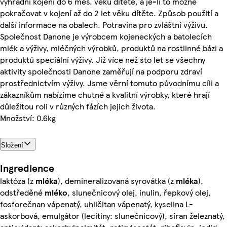
výhradní kojení do 6 měs. věku dítěte, a je-li to možné
pokračovat v kojení až do 2 let věku dítěte. Způsob použití a
další informace na obalech. Potravina pro zvláštní výživu.
Společnost Danone je výrobcem kojeneckých a batolecích
mlék a výživy, mléčných výrobků, produktů na rostlinné bázi a
produktů speciální výživy. Již více než sto let se všechny
aktivity společnosti Danone zaměřují na podporu zdraví
prostřednictvím výživy. Jsme věrní tomuto původnímu cíli a
zákazníkům nabízíme chutné a kvalitní výrobky, které hrají
důležitou roli v různých fázích jejich života.
Množství: 0.6kg
Složení
Ingredience
laktóza (z
mléka
), demineralizovaná syrovátka (z
mléka
),
odstředěné
mléko
, slunečnicový olej, inulin, řepkový olej,
fosforečnan vápenatý, uhličitan vápenatý, kyselina L-
askorbová, emulgátor (lecitiny: slunečnicový), síran železnatý,