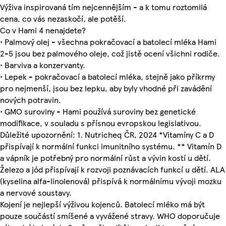
Výživa inspirovaná tím nejcennějším - a k tomu roztomilá
cena, co vás nezaskočí, ale potěší.
Co v Hami 4 nenajdete?
• Palmový olej - všechna pokračovací a batolecí mléka Hami
2-5 jsou bez palmového oleje, což jistě ocení všichni rodiče.
• Barviva a konzervanty.
• Lepek - pokračovací a batolecí mléka, stejně jako příkrmy
pro nejmenší, jsou bez lepku, aby byly vhodné při zavádění
nových potravin.
• GMO suroviny - Hami používá suroviny bez genetické
modifikace, v souladu s přísnou evropskou legislativou.
Důležité upozornění: 1. Nutricheq ČR, 2024 *Vitamíny C a D
přispívají k normální funkci imunitního systému. ** Vitamín D
a vápník je potřebný pro normální růst a vývin kostí u dětí.
Železo a jód přispívají k rozvoji poznávacích funkcí u dětí. ALA
(kyselina alfa-linolenová) přispívá k normálnímu vývoji mozku
a nervové soustavy.
Kojení je nejlepší výživou kojenců. Batolecí mléko má být
pouze součástí smíšené a vyvážené stravy. WHO doporučuje