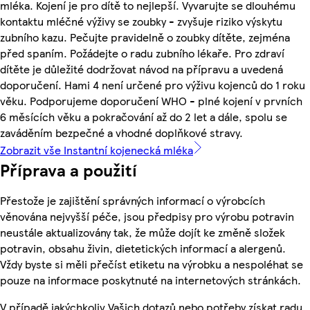
mléka. Kojení je pro dítě to nejlepší. Vyvarujte se dlouhému
kontaktu mléčné výživy se zoubky - zvyšuje riziko výskytu
zubního kazu. Pečujte pravidelně o zoubky dítěte, zejména
před spaním. Požádejte o radu zubního lékaře. Pro zdraví
dítěte je důležité dodržovat návod na přípravu a uvedená
doporučení. Hami 4 není určené pro výživu kojenců do 1 roku
věku. Podporujeme doporučení WHO - plné kojení v prvních
6 měsících věku a pokračování až do 2 let a dále, spolu se
zaváděním bezpečné a vhodné doplňkové stravy.
Zobrazit vše Instantní kojenecká mléka
Příprava a použití
Přestože je zajištění správných informací o výrobcích
věnována nejvyšší péče, jsou předpisy pro výrobu potravin
neustále aktualizovány tak, že může dojít ke změně složek
potravin, obsahu živin, dietetických informací a alergenů.
Vždy byste si měli přečíst etiketu na výrobku a nespoléhat se
pouze na informace poskytnuté na internetových stránkách.
V případě jakýchkoliv Vašich dotazů nebo potřeby získat radu