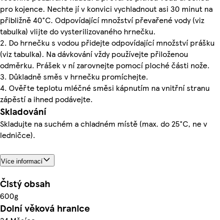
pro kojence. Nechte jí v konvici vychladnout asi 30 minut na
přibližně 40°C. Odpovídající množství převařené vody (viz
tabulka) vlijte do vysterilizovaného hrnečku.
2. Do hrnečku s vodou přidejte odpovídající množství prášku
(viz tabulka). Na dávkování vždy používejte přiloženou
odměrku. Prášek v ní zarovnejte pomocí ploché části nože.
3. Důkladně směs v hrnečku promíchejte.
4. Ověřte teplotu mléčné směsi kápnutím na vnitřní stranu
zápěstí a ihned podávejte.
Skladování
Skladujte na suchém a chladném místě (max. do 25°C, ne v
ledničce).
Více informací
Čistý obsah
600g
Dolní věková hranice