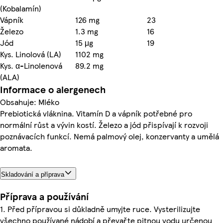
(Kobalamín)
Vápník
126 mg
23
Železo
1.3 mg
16
Jód
15 μg
19
Kys. Linolová (LA)
1102 mg
Kys. α-Linolenová
89.2 mg
(ALA)
Informace o alergenech
Obsahuje: Mléko
Prebiotická vláknina. Vitamín D a vápník potřebné pro
normální růst a vývin kostí. Železo a jód přispívají k rozvoji
poznávacích funkcí. Nemá palmový olej, konzervanty a umělá
aromata.
Skladování a příprava
Příprava a používání
1. Před přípravou si důkladně umyjte ruce. Vysterilizujte
všechno používané nádobí a převařte pitnou vodu určenou