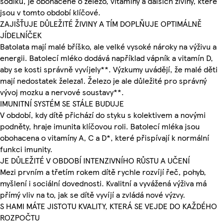
sodíku, je obohacené o železo, vitamíny a dalších živiny, které
jsou v tomto období klíčové.
ZAJIŠŤUJE DŮLEŽITÉ ŽIVINY A TÍM DOPLŇUJE OPTIMÁLNĚ
JÍDELNÍČEK
Batolata mají malé bříško, ale velké vysoké nároky na výživu a
energii. Batolecí mléko dodává například vápník a vitamín D,
aby se kosti správně vyvíjely**. Výzkumy uvádějí, že malé děti
mají nedostatek železa1. Železo je ale důležité pro správný
vývoj mozku a nervové soustavy**.
IMUNITNÍ SYSTÉM SE STÁLE BUDUJE
V období, kdy dítě přichází do styku s kolektivem a novými
podněty, hraje imunita klíčovou roli. Batolecí mléka jsou
obohacena o vitamíny A, C a D*, které přispívají k normální
funkci imunity.
JE DŮLEŽITÉ V OBDOBÍ INTENZIVNÍHO RŮSTU A UČENÍ
Mezi prvním a třetím rokem dítě rychle rozvíjí řeč, pohyb,
myšlení i sociální dovednosti. Kvalitní a vyvážená výživa má
přímý vliv na to, jak se dítě vyvíjí a zvládá nové výzvy.
S HAMI MÁTE JISTOTU KVALITY, KTERÁ SE VEJDE DO KAŽDÉHO
ROZPOČTU