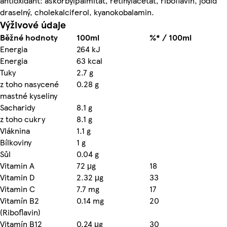
antioxidant: askorbylpalmitát, retinylacetát, riboflavin, jodid
draselný, cholekalciferol, kyanokobalamin.
Výživové údaje
Běžné hodnoty
100ml
%* / 100ml
Energia
264 kJ
Energia
63 kcal
Tuky
2.7 g
z toho nasycené
0.28 g
mastné kyseliny
Sacharidy
8.1 g
z toho cukry
8.1 g
Vláknina
1.1 g
Bílkoviny
1 g
Sůl
0.04 g
Vitamin A
72 μg
18
Vitamin D
2.32 μg
33
Vitamin C
7.7 mg
17
Vitamín B2
0.14 mg
20
(Riboflavin)
Vitamín B12
0.24 μg
30