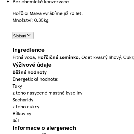
Bez chemické konzervace
Hořčici Malva vyrábíme již 70 let.
Množství: 0.35kg
Složení
Ingredience
Pitná voda,
Hořčičné
semínko
, Ocet kvasný lihový, Cuk
Výživové údaje
Běžné hodnoty
Energetická hodnota:
Tuky
z toho nasycené mastné kyseliny
Sacharidy
z toho cukry
Bílkoviny
Sůl
Informace o alergenech