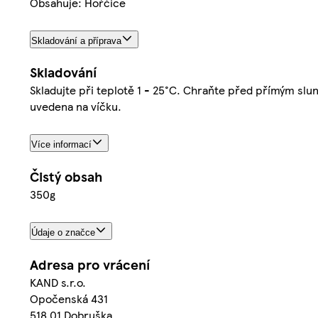
Obsahuje: Hořčice
Skladování a příprava
Skladování
Skladujte při teplotě 1 - 25°C. Chraňte před přímým slu
uvedena na víčku.
Více informací
Čistý obsah
350g
Údaje o značce
Adresa pro vrácení
KAND s.r.o.
Opočenská 431
518 01 Dobruška