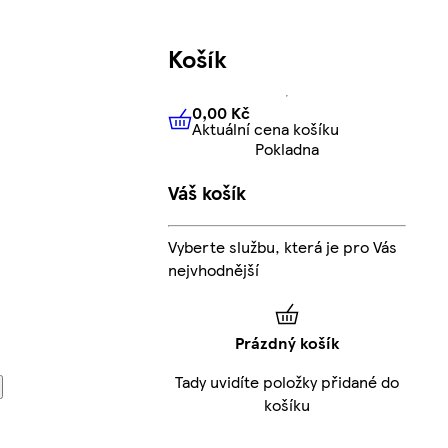
Košík
0,00 Kč
Aktuální cena košíku
0,00 Kč
Aktuální cena košíku
Pokladna
Váš košík
Vyberte službu, která je pro Vás
nejvhodnější
Prázdný košík
Tady uvidíte položky přidané do
košíku