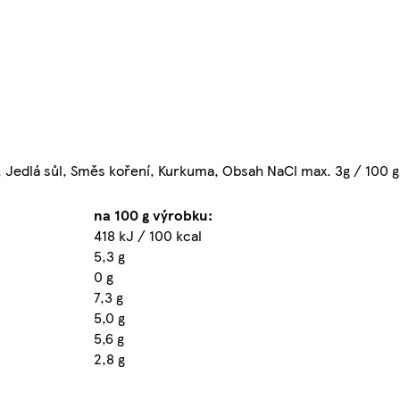
r, Jedlá sůl, Směs koření, Kurkuma, Obsah NaCl max. 3g / 100 g
na 100 g výrobku:
418 kJ / 100 kcal
5,3 g
0 g
7,3 g
5,0 g
5,6 g
2,8 g