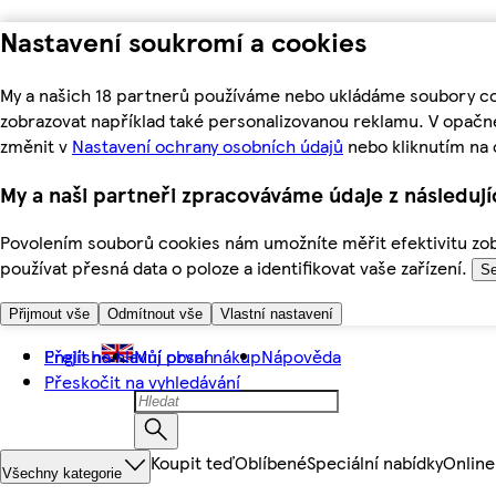
Nastavení soukromí a cookies
My a našich 18 partnerů používáme nebo ukládáme soubory coo
zobrazovat například také personalizovanou reklamu. V opačn
změnit v
Nastavení ochrany osobních údajů
nebo kliknutím na 
My a naši partneři zpracováváme údaje z následuj
Povolením souborů cookies nám umožníte měřit efektivitu zobr
používat přesná data o poloze a identifikovat vaše zařízení.
Se
Přijmout vše
Odmítnout vše
Vlastní nastavení
Přejít na hlavní obsah
English
Můj první nákup
Nápověda
Přeskočit na vyhledávání
Koupit teď
Oblíbené
Speciální nabídky
Online
Všechny kategorie