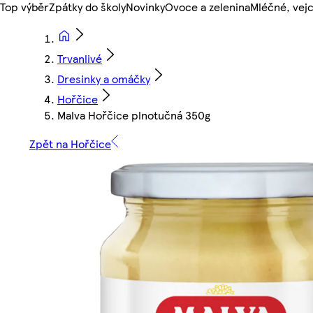
Top výběr
Zpátky do školy
Novinky
Ovoce a zelenina
Mléčné, vejc
Trvanlivé
Dresinky a omáčky
Hořčice
Malva Hořčice plnotučná 350g
Zpět na Hořčice