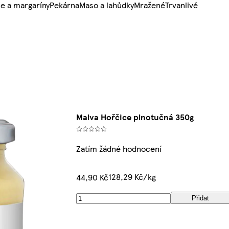
e a margaríny
Pekárna
Maso a lahůdky
Mražené
Trvanlivé
Malva Hořčice plnotučná 350g
Zatím žádné hodnocení
128,29 Kč/kg
44,90 Kč
Přidat