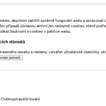
kies, abychom zajistili správné fungování webu a zpracovali 
ém případě zůstanou aktivní jen nezbytné cookies, které pot
odkaz Soukromí a cookies v patičce webu.
ících důvodů
azeného obsahu a reklamy, vytvářet uživatelské statistiky, uk
znam partnerů.
 Club
Inspirace
Grilování