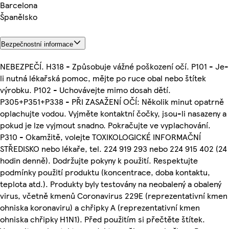
Barcelona
Španělsko
Bezpečnostní informace
NEBEZPEČÍ. H318 - Způsobuje vážné poškození očí. P101 - Je-
li nutná lékařská pomoc, mějte po ruce obal nebo štítek
výrobku. P102 - Uchovávejte mimo dosah dětí.
P305+P351+P338 - PŘI ZASAŽENÍ OČÍ: Několik minut opatrně
oplachujte vodou. Vyjměte kontaktní čočky, jsou-li nasazeny a
pokud je lze vyjmout snadno. Pokračujte ve vyplachování.
P310 - Okamžitě, volejte TOXIKOLOGICKÉ INFORMAČNÍ
STŘEDISKO nebo lékaře, tel. 224 919 293 nebo 224 915 402 (24
hodin denně). Dodržujte pokyny k použití. Respektujte
podmínky použití produktu (koncentrace, doba kontaktu,
teplota atd.). Produkty byly testovány na neobalený a obalený
virus, včetně kmenů Coronavirus 229E (reprezentativní kmen
ohniska koronaviru) a chřipky A (reprezentativní kmen
ohniska chřipky H1N1). Před použitím si přečtěte štítek.