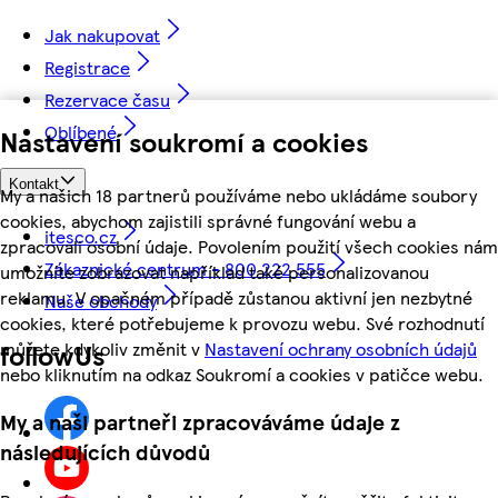
Jak nakupovat
Registrace
Rezervace času
Oblíbené
Nastavení soukromí a cookies
Kontakt
My a našich 18 partnerů používáme nebo ukládáme soubory
cookies, abychom zajistili správné fungování webu a
itesco.cz
zpracovali osobní údaje. Povolením použití všech cookies nám
Zákaznické centrum - 800 222 555
umožníte zobrazovat například také personalizovanou
reklamu. V opačném případě zůstanou aktivní jen nezbytné
Naše obchody
cookies, které potřebujeme k provozu webu. Své rozhodnutí
můžete kdykoliv změnit v
Nastavení ochrany osobních údajů
followUs
nebo kliknutím na odkaz Soukromí a cookies v patičce webu.
My a naši partneři zpracováváme údaje z
následujících důvodů