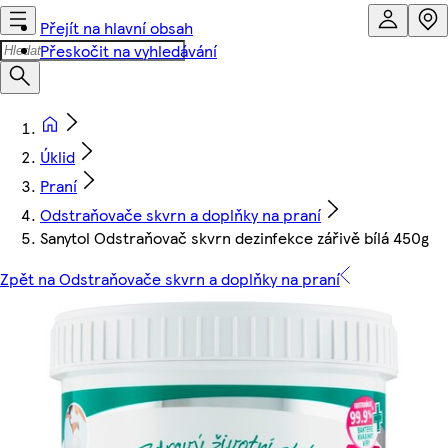
Přejít na hlavní obsah
Přeskočit na vyhledávání
Úklid
Praní
Odstraňovače skvrn a doplňky na praní
Sanytol Odstraňovač skvrn dezinfekce zářivě bílá 450g
Zpět na Odstraňovače skvrn a doplňky na praní