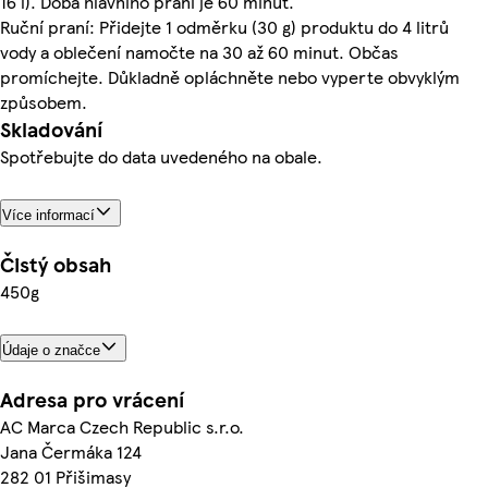
16 l). Doba hlavního praní je 60 minut.
Ruční praní: Přidejte 1 odměrku (30 g) produktu do 4 litrů
vody a oblečení namočte na 30 až 60 minut. Občas
promíchejte. Důkladně opláchněte nebo vyperte obvyklým
způsobem.
Skladování
Spotřebujte do data uvedeného na obale.
Více informací
Čistý obsah
450g
Údaje o značce
Adresa pro vrácení
AC Marca Czech Republic s.r.o.
Jana Čermáka 124
282 01 Přišimasy