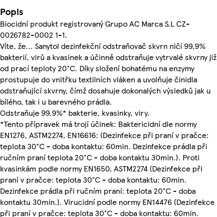
Popis
Biocidní produkt registrovaný Grupo AC Marca S.L CZ-
0026782-0002 1-1.
Víte, že... Sanytol dezinfekční odstraňovač skvrn ničí 99,9%
bakterií, virů a kvasinek a účinně odstraňuje vytrvalé skvrny již
od prací teploty 20°C. Díky složení bohatému na enzymy
prostupuje do vnitřku textilních vláken a uvolňuje činidla
odstraňující skvrny, čímž dosahuje dokonalých výsledků jak u
bílého, tak i u barevného prádla.
Odstraňuje 99.9%* bakterie, kvasinky, viry.
*Tento přípravek má trojí účinek: Baktericidní dle normy
EN1276, ASTM2274, EN16616: (Dezinfekce při praní v pračce:
teplota 30°C - doba kontaktu: 60min. Dezinfekce prádla při
ručním praní teplota 20°C - doba kontaktu 30min.). Proti
kvasinkám podle normy EN1650, ASTM2274 (Dezinfekce při
praní v pračce: teplota 30°C - doba kontaktu: 60min.
Dezinfekce prádla při ručním praní: teplota 20°C - doba
kontaktu 30min.). Virucidní podle normy EN14476 (Dezinfekce
při praní v pračce: teplota 30°C - doba kontaktu: 60min.