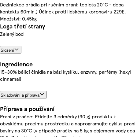
Dezinfekce prádla při ručním praní: teplota 20°C - doba
kontaktu 60min.) Účinek proti lidskému koronaviru 229E.
Množství: 0.45kg
Loga třetí strany
Zelený bod
Složení
Ingredience
15-30% bělicí činidla na bázi kyslíku, enzymy, parfémy (hexyl
cinnamal)
Skladování a příprava
Příprava a používání
Praní v pračce: Přidejte 3 odměrky (90 g) produktu k
obvyklému pracímu prostředku a naprogramujte cyklus praní
bavlny na 30°C (v případě pračky na 5 kg s objemem vody cca