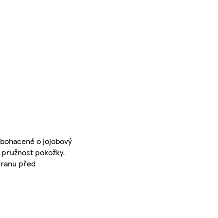
obohacené o jojobový
t pružnost pokožky,
chranu před