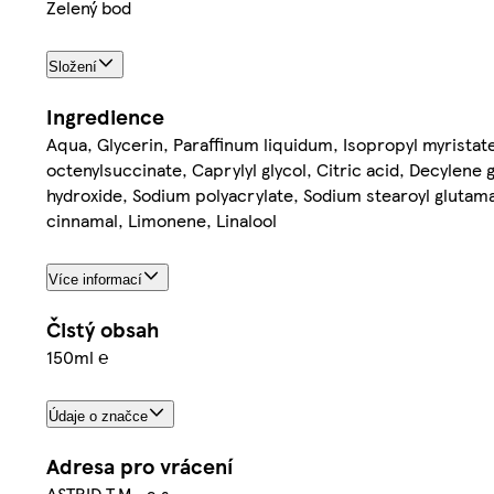
Zelený bod
Složení
Ingredience
Aqua, Glycerin, Paraffinum liquidum, Isopropyl myristate
octenylsuccinate, Caprylyl glycol, Citric acid, Decylen
hydroxide, Sodium polyacrylate, Sodium stearoyl glutamat
cinnamal, Limonene, Linalool
Více informací
Čistý obsah
150ml ℮
Údaje o značce
Adresa pro vrácení
ASTRID T.M., a.s.