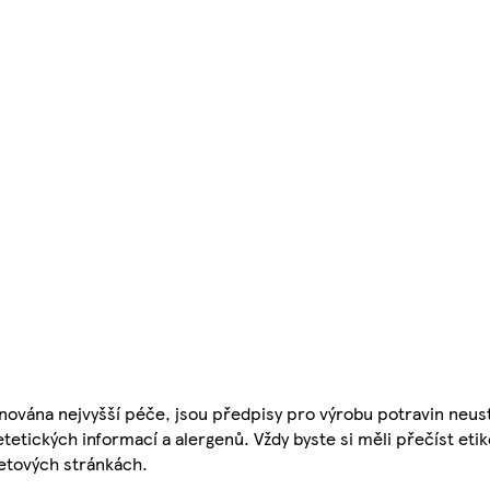
nována nejvyšší péče, jsou předpisy pro výrobu potravin neust
etetických informací a alergenů. Vždy byste si měli přečíst eti
etových stránkách.