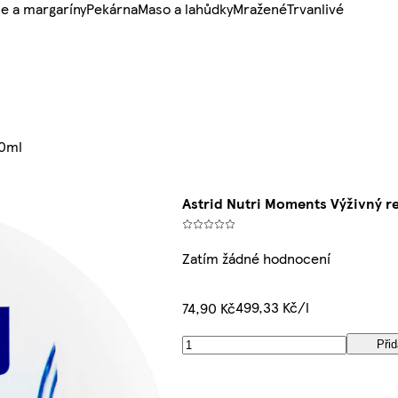
e a margaríny
Pekárna
Maso a lahůdky
Mražené
Trvanlivé
50ml
Astrid Nutri Moments Výživný r
Zatím žádné hodnocení
499,33 Kč/l
74,90 Kč
Přid