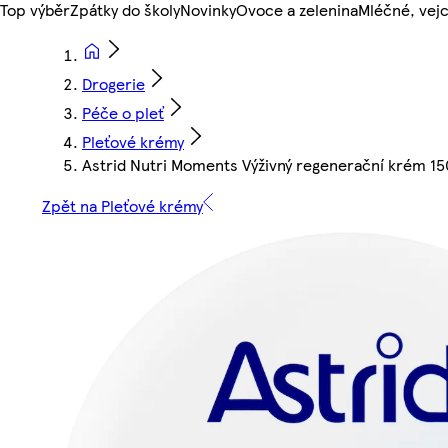
Top výběr
Zpátky do školy
Novinky
Ovoce a zelenina
Mléčné, vejc
Drogerie
Péče o pleť
Pleťové krémy
Astrid Nutri Moments Výživný regenerační krém 1
Zpět na Pleťové krémy