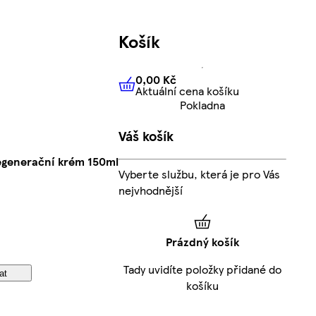
Košík
0,00 Kč
Aktuální cena košíku
0,00 Kč
Aktuální cena košíku
Pokladna
Váš košík
egenerační krém 150ml
Vyberte službu, která je pro Vás
nejvhodnější
Prázdný košík
Tady uvidíte položky přidané do
at
košíku