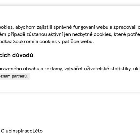
kies, abychom zajistili správné fungování webu a zpracovali 
ém případě zůstanou aktivní jen nezbytné cookies, které pot
odkaz Soukromí a cookies v patičce webu.
ících důvodů
azeného obsahu a reklamy, vytvářet uživatelské statistiky, uk
znam partnerů.
 Club
Inspirace
Léto