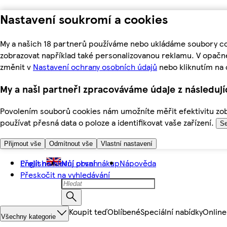
Nastavení soukromí a cookies
My a našich 18 partnerů používáme nebo ukládáme soubory coo
zobrazovat například také personalizovanou reklamu. V opačn
změnit v
Nastavení ochrany osobních údajů
nebo kliknutím na 
My a naši partneři zpracováváme údaje z následuj
Povolením souborů cookies nám umožníte měřit efektivitu zobr
používat přesná data o poloze a identifikovat vaše zařízení.
Se
Přijmout vše
Odmítnout vše
Vlastní nastavení
Přejít na hlavní obsah
English
Můj první nákup
Nápověda
Přeskočit na vyhledávání
Koupit teď
Oblíbené
Speciální nabídky
Online
Všechny kategorie