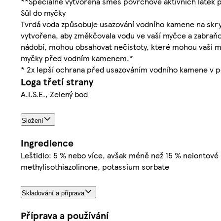
**Speciálně vytvořená směs povrchově aktivních látek p
Sůl do myčky
Tvrdá voda způsobuje usazování vodního kamene na skrytý
vytvořena, aby změkčovala vodu ve vaší myčce a zabraňo
nádobí, mohou obsahovat nečistoty, které mohou vaši my
myčky před vodním kamenem.*
* 2x lepší ochrana před usazováním vodního kamene v p
Loga třetí strany
A.I.S.E., Zelený bod
Složení
Ingredience
Leštidlo: 5 % nebo více, avšak méně než 15 % neiontové 
methylisothiazolinone, potassium sorbate
Skladování a příprava
Příprava a používání