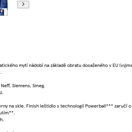
atického mytí nádobí na základě obratu dosaženého v EU (vyjma
.
 Neff, Siemens, Smeg.
z.
 na skle. Finish leštidlo s technologií Powerball*** zaručí o
utím**.
h.