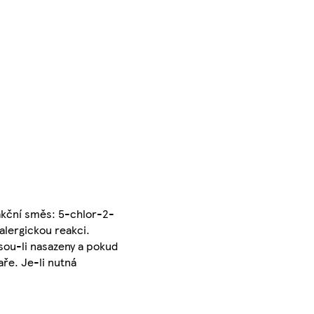
eakční směs: 5-chlor-2-
alergickou reakci.
sou-li nasazeny a pokud
ře. Je-li nutná