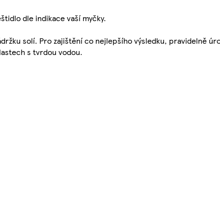
štidlo dle indikace vaší myčky.
ržku solí. Pro zajištění co nejlepšího výsledku, pravidelně úro
lastech s tvrdou vodou.