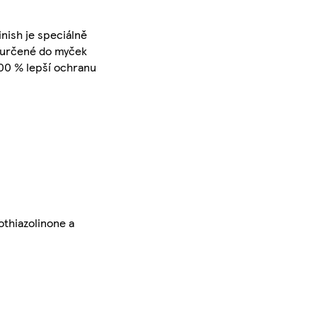
nish je speciálně
o určené do myček
100 % lepší ochranu
othiazolinone a