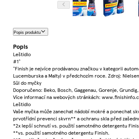
Popis produktu
Popis
Leštidlo
#1ˆ
ˆFinish je nejvíce prodávanou značkou v kategorii autom
Lucemburska a Malty) v předchozím roce. Zdroj: Nielsen
Sůl do myčky
Doporučeno: Beko, Bosch, Gaggenau, Gorenje, Grundig,
Více informací na webových stránkách: www.finishinfo.c
Leštidlo
Vaše myčka může zanechat nádobí mokré a ponechat skvrny
prvotřídní prevenci skvrn** a ochranu skla před zašedn
*2x lepší schnutí vs. použití samotného detergentu Finis
**vs. použití samotného detergentu Finish.