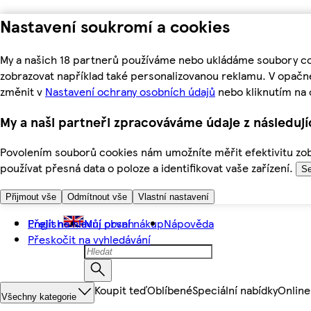
Nastavení soukromí a cookies
My a našich 18 partnerů používáme nebo ukládáme soubory coo
zobrazovat například také personalizovanou reklamu. V opačn
změnit v
Nastavení ochrany osobních údajů
nebo kliknutím na 
My a naši partneři zpracováváme údaje z následuj
Povolením souborů cookies nám umožníte měřit efektivitu zobr
používat přesná data o poloze a identifikovat vaše zařízení.
Se
Přijmout vše
Odmítnout vše
Vlastní nastavení
Přejít na hlavní obsah
English
Můj první nákup
Nápověda
Přeskočit na vyhledávání
Koupit teď
Oblíbené
Speciální nabídky
Online
Všechny kategorie