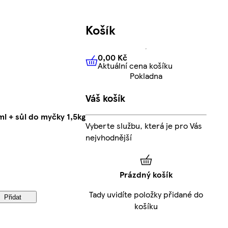
Košík
0,00 Kč
Aktuální cena košíku
0,00 Kč
Aktuální cena košíku
Pokladna
Váš košík
ml + sůl do myčky 1,5kg
Vyberte službu, která je pro Vás
nejvhodnější
Prázdný košík
Tady uvidíte položky přidané do
Přidat
košíku