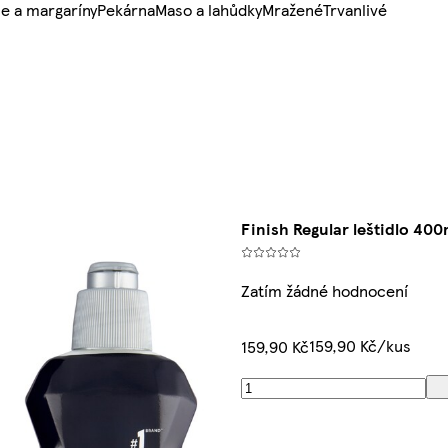
e a margaríny
Pekárna
Maso a lahůdky
Mražené
Trvanlivé
Finish Regular leštidlo 400
Zatím žádné hodnocení
159,90 Kč/kus
159,90 Kč