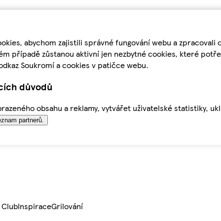
kies, abychom zajistili správné fungování webu a zpracovali 
ém případě zůstanou aktivní jen nezbytné cookies, které pot
odkaz Soukromí a cookies v patičce webu.
ících důvodů
azeného obsahu a reklamy, vytvářet uživatelské statistiky, uk
znam partnerů.
 Club
Inspirace
Grilování