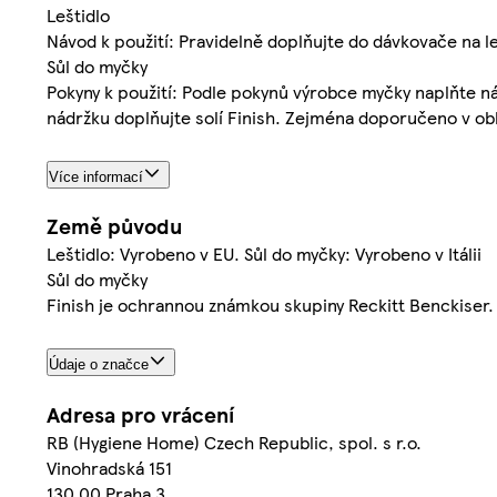
Leštidlo
Návod k použití: Pravidelně doplňujte do dávkovače na le
Sůl do myčky
Pokyny k použití: Podle pokynů výrobce myčky naplňte nád
nádržku doplňujte solí Finish. Zejména doporučeno v ob
Více informací
Země původu
Leštidlo: Vyrobeno v EU. Sůl do myčky: Vyrobeno v Itálii
Sůl do myčky
Finish je ochrannou známkou skupiny Reckitt Benckiser.
Údaje o značce
Adresa pro vrácení
RB (Hygiene Home) Czech Republic, spol. s r.o.
Vinohradská 151
130 00 Praha 3