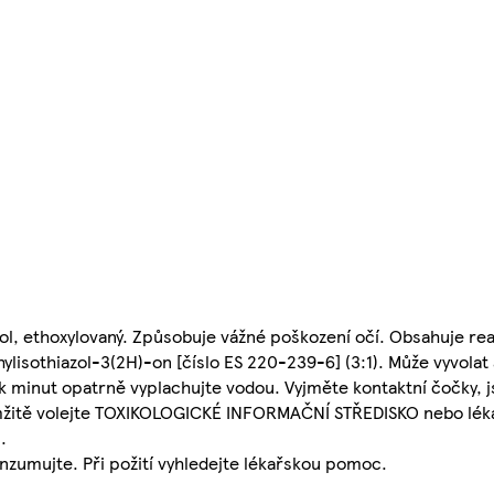
anol, ethoxylovaný. Způsobuje vážné poškození očí. Obsahuje r
lisothiazol-3(2H)-on [číslo ES 220-239-6] (3:1). Může vyvolat 
 minut opatrně vyplachujte vodou. Vyjměte kontaktní čočky, j
amžitě volejte TOXIKOLOGICKÉ INFORMAČNÍ STŘEDISKO nebo léka
.
nzumujte. Při požití vyhledejte lékařskou pomoc.