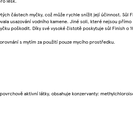
ro lesk.
ch částech myčky, což může rychle snížit její účinnost. Sůl Fi
vala usazování vodního kamene. Jiné soli, které nejsou přím
čku poškodit. Díky své vysoké čistotě poskytuje sůl Finish o 
orovnání s mytím za použití pouze mycího prostředku.
povrchově aktivní látky, obsahuje konzervanty: methylchlorois