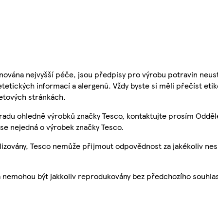
nována nejvyšší péče, jsou předpisy pro výrobu potravin neust
etetických informací a alergenů. Vždy byste si měli přečíst eti
etových stránkách.
 radu ohledně výrobků značky Tesco, kontaktujte prosím Odděl
se nejedná o výrobek značky Tesco.
ualizovány, Tesco nemůže přijmout odpovědnost za jakékoliv ne
a nemohou být jakkoliv reprodukovány bez předchozího souhla