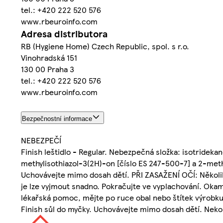
tel.: +420 222 520 576
www.rbeuroinfo.com
Adresa distributora
RB (Hygiene Home) Czech Republic, spol. s r.o.
Vinohradská 151
130 00 Praha 3
tel.: +420 222 520 576
www.rbeuroinfo.com
Bezpečnostní informace
NEBEZPEČÍ
Finish leštidlo - Regular. Nebezpečná složka: isotridek
methylisothiazol-3(2H)-on [číslo ES 247-500-7] a 2-methy
Uchovávejte mimo dosah dětí. PŘI ZASAŽENÍ OČÍ: Několik
je lze vyjmout snadno. Pokračujte ve vyplachování. Ok
lékařská pomoc, mějte po ruce obal nebo štítek výrobku
Finish sůl do myčky. Uchovávejte mimo dosah dětí. Neko