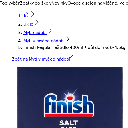
Top výběr
Zpátky do školy
Novinky
Ovoce a zelenina
Mléčné, vejc
Úklid
Mytí nádobí
Mytí v myčce nádobí
Finish Regular leštidlo 400ml + sůl do myčky 1,5kg
Zpět na Mytí v myčce nádobí