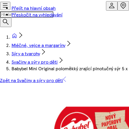
Přejít na hlavní obsah
Přeskočit na vyhledávání
Mléčné, vejce a margaríny
Sýry a tvarohy
Svačiny a sýry pro děti
Babybel Mini Original poloměkký zrající plnotučný sýr 5 x
Zpět na Svačiny a sýry pro děti