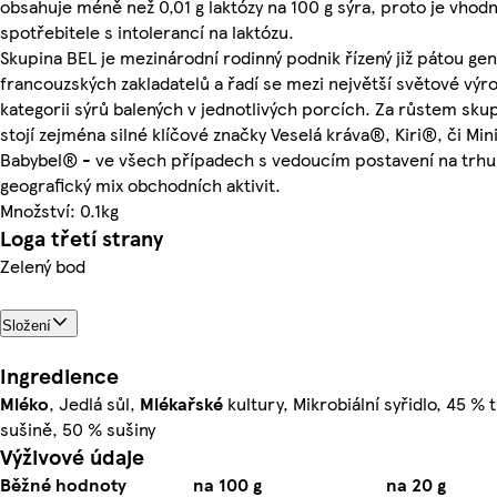
obsahuje méně než 0,01 g laktózy na 100 g sýra, proto je vhodn
spotřebitele s intolerancí na laktózu.
Skupina BEL je mezinárodní rodinný podnik řízený již pátou ge
francouzských zakladatelů a řadí se mezi největší světové výr
kategorii sýrů balených v jednotlivých porcích. Za růstem sku
stojí zejména silné klíčové značky Veselá kráva®, Kiri®, či Min
Babybel® - ve všech případech s vedoucím postavení na trhu
geografický mix obchodních aktivit.
Množství: 0.1kg
Loga třetí strany
Zelený bod
Složení
Ingredience
Mléko
, Jedlá sůl,
Mlékařské
kultury, Mikrobiální syřidlo, 45 % 
sušině, 50 % sušiny
Výživové údaje
Běžné hodnoty
na 100 g
na 20 g