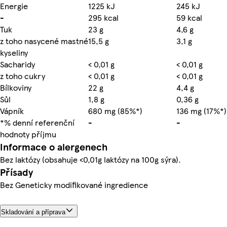
Energie
1225 kJ
245 kJ
-
295 kcal
59 kcal
Tuk
23 g
4,6 g
z toho nasycené mastné
15,5 g
3,1 g
kyseliny
Sacharidy
< 0,01 g
< 0,01 g
z toho cukry
< 0,01 g
< 0,01 g
Bílkoviny
22 g
4,4 g
Sůl
1,8 g
0,36 g
Vápník
680 mg (85%*)
136 mg (17%*)
*% denní referenční
-
-
hodnoty příjmu
Informace o alergenech
Bez laktózy (obsahuje <0,01g laktózy na 100g sýra).
Přísady
Bez Geneticky modifikované ingredience
Skladování a příprava