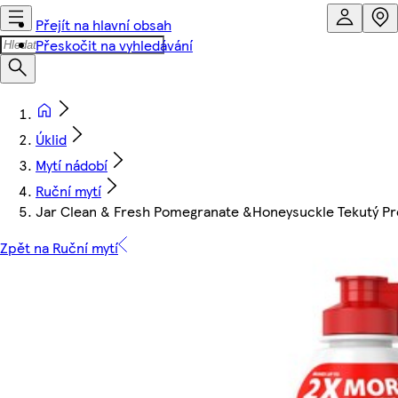
Přejít na hlavní obsah
Přeskočit na vyhledávání
Úklid
Mytí nádobí
Ruční mytí
Jar Clean & Fresh Pomegranate &Honeysuckle Tekutý Pr
Zpět na Ruční mytí