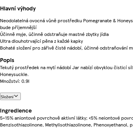
Hlavní výhody
Neodolatelná ovocná vůně prostředku Pomegranate & Honeysuc
bude příjemnější
Účinně myje, účinně odstraňuje mastné zbytky jídla
Ultra dlouhotrvající pěna z každé kapky
Bohaté složení pro zářivě čisté nádobí, účinné odstraňování 
Popis
Tekutý prostředek na mytí nádobí Jar nabízí obvyklou čisticí s
Honeysuckle.
Množství: 0.9l
Složení
Ingredience
5-15% aniontové povrchově aktivní látky; <5% neiontové povrch
Benzisothiazolinone, Methylisothiazolinone, Phenoxyethanol, p