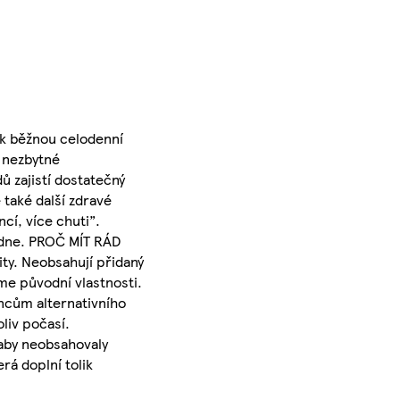
tak běžnou celodenní
y nezbytné
ů zajistí dostatečný
 také další zdravé
cí, více chuti”.
o dne. PROČ MÍT RÁD
ity. Neobsahují přidaný
me původní vlastnosti.
ncům alternativního
liv počasí.
 aby neobsahovaly
rá doplní tolik