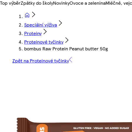
Top výběr
Zpátky do školy
Novinky
Ovoce a zelenina
Mléčné, vejc
Speciální výživa
Proteiny
Proteinové tyčinky
bombus Raw Protein Peanut butter 50g
Zpět na Proteinové tyčinky