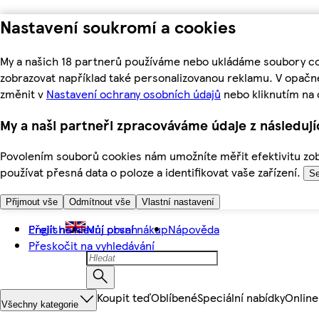
Nastavení soukromí a cookies
My a našich 18 partnerů používáme nebo ukládáme soubory coo
zobrazovat například také personalizovanou reklamu. V opačn
změnit v
Nastavení ochrany osobních údajů
nebo kliknutím na 
My a naši partneři zpracováváme údaje z následuj
Povolením souborů cookies nám umožníte měřit efektivitu zobr
používat přesná data o poloze a identifikovat vaše zařízení.
Se
Přijmout vše
Odmítnout vše
Vlastní nastavení
Přejít na hlavní obsah
English
Můj první nákup
Nápověda
Přeskočit na vyhledávání
Koupit teď
Oblíbené
Speciální nabídky
Online
Všechny kategorie