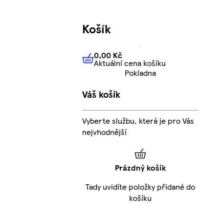
Košík
0,00 Kč
Aktuální cena košíku
0,00 Kč
Aktuální cena košíku
Pokladna
Váš košík
Vyberte službu, která je pro Vás
nejvhodnější
Prázdný košík
Tady uvidíte položky přidané do
košíku