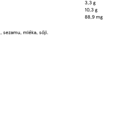
3,3 g
10,3 g
88,9 mg
 sezamu, mléka, sóji.