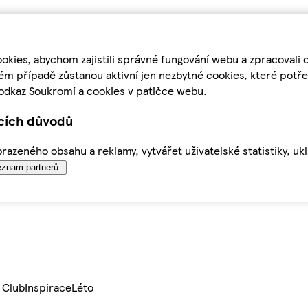
kies, abychom zajistili správné fungování webu a zpracovali 
ém případě zůstanou aktivní jen nezbytné cookies, které pot
odkaz Soukromí a cookies v patičce webu.
ících důvodů
azeného obsahu a reklamy, vytvářet uživatelské statistiky, uk
znam partnerů.
 Club
Inspirace
Léto