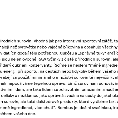
řírodních surovin. Vhodná jak pro intenzivní sportovní zátěž, 
omaleji než syrovátka nebo vaječná bílkovina a obsahuje všechn
 datlích dodají tělu potřebnou glukózu a „správné tuky“ arašíd
 jsou nejen ovocné RAW tyčinky z čistě přírodních surovin, ale
řidaný cukr ani konzervanty. Řídíme se heslem “méně ingredien
nou energii při sportu, na cestách nebo kdykoliv během vašeh
bějí za použití minimálního množství surovin té nejvyšší kval
 tyčinek nepoužíváme tepelnou úpravu, čímž surovinám uchovává
ivním lidem, ale také lidem se zdravotním omezením a nadše
i celiaky a nezklamou jako správná svačina na cesty do jakéhoko
 surovin, ale také další zdravé produkty, které vyrábíme tak,
éně ingrediencí, více chuti”. Bombus je ideální svačinkou, kte
v během vašeho dne.