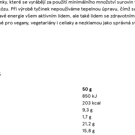
které se vyrábějí za použití minimálního množství surovin té
laktózu. Při výrobě tyčinek nepoužíváme tepelnou úpravu, čím
avé energie všem aktivním lidem, ale také lidem se zdravotní
é pro vegany, vegetariány i celiaky a nezklamou jako správná s
%
50 g
850 kJ
203 kcal
9,3 g
1,7 g
21,2 g
15,8 g