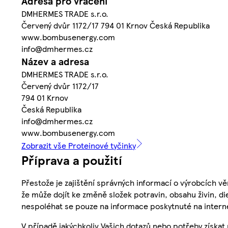
Adresa pro vrácení
DMHERMES TRADE s.r.o.
Červený dvůr 1172/17 794 01 Krnov Česká Republika
www.bombusenergy.com
info@dmhermes.cz
Název a adresa
DMHERMES TRADE s.r.o.
Červený dvůr 1172/17
794 01 Krnov
Česká Republika
info@dmhermes.cz
www.bombusenergy.com
Zobrazit vše Proteinové tyčinky
Příprava a použití
Přestože je zajištění správných informací o výrobcích vě
že může dojít ke změně složek potravin, obsahu živin, di
nespoléhat se pouze na informace poskytnuté na intern
V případě jakýchkoliv Vašich dotazů nebo potřeby získat