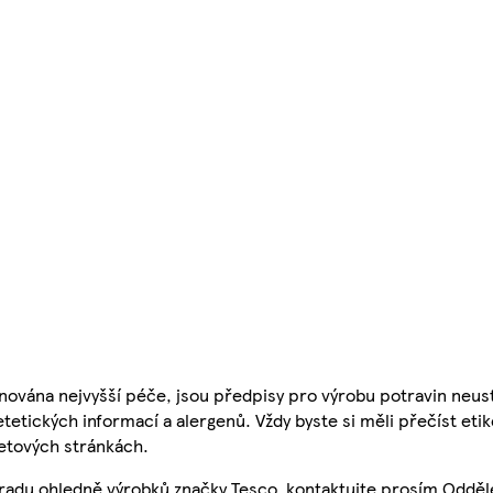
nována nejvyšší péče, jsou předpisy pro výrobu potravin neust
etetických informací a alergenů. Vždy byste si měli přečíst eti
etových stránkách.
 radu ohledně výrobků značky Tesco, kontaktujte prosím Odděl