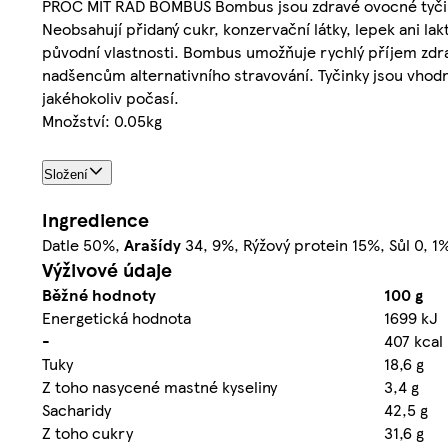
PROČ MÍT RÁD BOMBUS Bombus jsou zdravé ovocné tyčinky, 
Neobsahují přidaný cukr, konzervační látky, lepek ani 
původní vlastnosti. Bombus umožňuje rychlý příjem zdr
nadšencům alternativního stravování. Tyčinky jsou vhodn
jakéhokoliv počasí.
Množství: 0.05kg
Složení
Ingredience
Datle 50%,
Arašídy
34, 9%, Rýžový protein 15%, Sůl 0, 1
Výživové údaje
Běžné hodnoty
100 g
Energetická hodnota
1699 kJ
-
407 kcal
Tuky
18,6 g
Z toho nasycené mastné kyseliny
3,4 g
Sacharidy
42,5 g
Z toho cukry
31,6 g