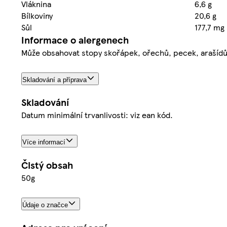
Vláknina
6,6 g
Bílkoviny
20,6 g
Sůl
177,7 mg
Informace o alergenech
Může obsahovat stopy skořápek, ořechů, pecek, arašídů,
Skladování a příprava
Skladování
Datum minimální trvanlivosti: viz ean kód.
Více informací
Čistý obsah
50g
Údaje o značce