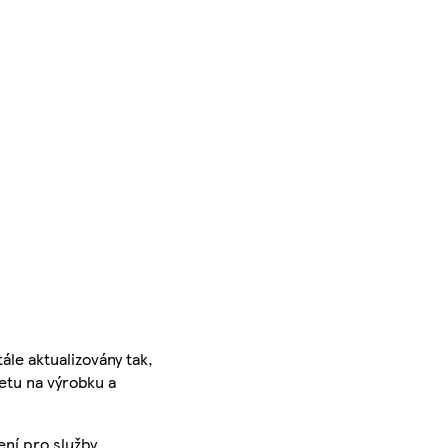
ále aktualizovány tak,
ketu na výrobku a
ení pro služby