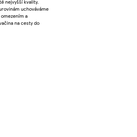
 nejvyšší kvality.
ž surovinám uchováváme
m omezením a
vačina na cesty do