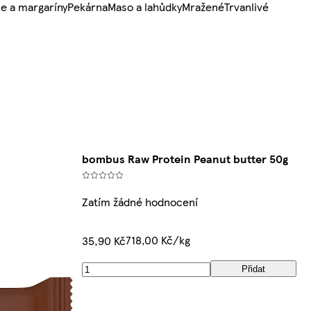
e a margaríny
Pekárna
Maso a lahůdky
Mražené
Trvanlivé
bombus Raw Protein Peanut butter 50g
Zatím žádné hodnocení
718,00 Kč/kg
35,90 Kč
Přidat