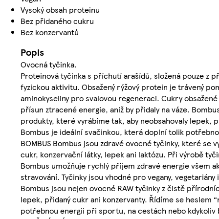
Vysoký obsah proteinu
Bez přidaného cukru
Bez konzervantů
Popis
Ovocná tyčinka.
Proteinová tyčinka s příchutí arašídů, složená pouze z p
fyzickou aktivitu. Obsažený rýžový protein je trávený p
aminokyseliny pro svalovou regeneraci. Cukry obsažené v
přísun ztracené energie, aniž by přidaly na váze. Bombus
produkty, které vyrábíme tak, aby neobsahovaly lepek, p
Bombus je ideální svačinkou, která doplní tolik potřeb
BOMBUS Bombus jsou zdravé ovocné tyčinky, které se vyrá
cukr, konzervační látky, lepek ani laktózu. Při výrobě
Bombus umožňuje rychlý příjem zdravé energie všem akt
stravování. Tyčinky jsou vhodné pro vegany, vegetariány 
Bombus jsou nejen ovocné RAW tyčinky z čistě přírodních
lepek, přidaný cukr ani konzervanty. Řídíme se heslem “m
potřebnou energii při sportu, na cestách nebo kdykoli