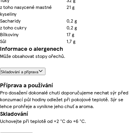
Tuky
32 g
z toho nasycené mastné
21 g
kyseliny
Sacharidy
0,2 g
z toho cukry
0,2 g
Bílkoviny
17 g
Sůl
1,7 g
Informace o alergenech
Může obsahovat stopy ořechů.
Skladování a příprava
Příprava a používání
Pro dosažení dokonalé chuti doporučujeme nechat sýr před
konzumací půl hodiny odležet při pokojové teplotě. Sýr se
lehce prohřeje a vynikne jeho chuť a aroma.
Skladování
Uchovejte při teplotě od +2 °C do +6 °C.