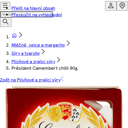
Přejít na hlavní obsah
Přeskočit na vyhledávání
Mléčné, vejce a margaríny
Sýry a tvarohy
Plísňové a zrajíci sýry
Président Camembert chilli 90g
Zpět na Plísňové a zrajíci sýry