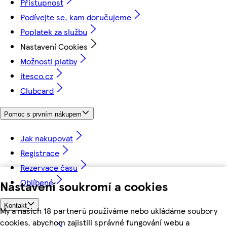
Přístupnost
Podívejte se, kam doručujeme
Poplatek za službu
Nastavení Cookies
Možnosti platby
itesco.cz
Clubcard
Pomoc s prvním nákupem
Jak nakupovat
Registrace
Rezervace času
Oblíbené
Nastavení soukromí a cookies
Kontakt
My a našich 18 partnerů používáme nebo ukládáme soubory
cookies, abychom zajistili správné fungování webu a