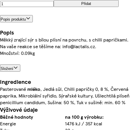
Přidat
Popis produktu
Popis
Měkký zrající sýr s bílou plísní na povrchu, s chilli papričkami.
Na vaše reakce se těšíme na: info@lactalis.cz.
Množství: 0.09kg
Složení
Ingredience
Pasterované
mléko
, Jedlá sůl, Chilli papričky 0, 8 %, Červená
paprika, Mikrobiální syřidlo, Sýrařské kultury, Ušlechtilá plíseň
penicillium candidum, Sušina: 50 %, Tuk v sušině: min. 60 %
Výživové údaje
Běžné hodnoty
na 100 g výrobku:
Energie
1476 kJ / 357 kcal