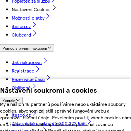
Poplatek za službu
Nastavení Cookies
Možnosti platby
itesco.cz
Clubcard
Pomoc s prvním nákupem
Jak nakupovat
Registrace
Rezervace času
Oblíbené
Nastavení soukromí a cookies
Kontakt
My a našich 18 partnerů používáme nebo ukládáme soubory
cookies, abychom zajistili správné fungování webu a
itesco.cz
zpracovali osobní údaje. Povolením použití všech cookies nám
Zákaznické centrum - 800 222 555
umožníte zobrazovat například také personalizovanou
reklamu. V opačném případě zůstanou aktivní jen nezbytné