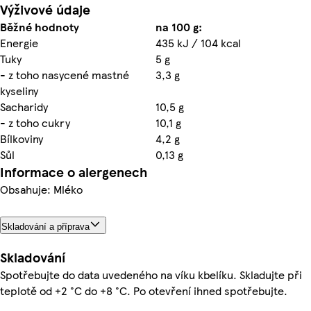
Výživové údaje
Běžné hodnoty
na 100 g:
Energie
435 kJ / 104 kcal
Tuky
5 g
- z toho nasycené mastné
3,3 g
kyseliny
Sacharidy
10,5 g
- z toho cukry
10,1 g
Bílkoviny
4,2 g
Sůl
0,13 g
Informace o alergenech
Obsahuje: Mléko
Skladování a příprava
Skladování
Spotřebujte do data uvedeného na víku kbelíku. Skladujte při
teplotě od +2 °C do +8 °C. Po otevření ihned spotřebujte.