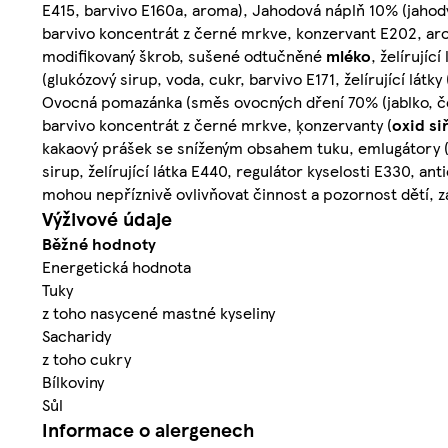
E415, barvivo E160a, aroma), Jahodová náplň 10% (jahody 
barvivo koncentrát z černé mrkve, konzervant E202, ar
modifikovaný škrob, sušené odtučněné
mléko
, želírující
(glukózový sirup, voda, cukr, barvivo E171, želírující lát
Ovocná pomazánka (směs ovocných dření 70% (jablko, červen
barvivo koncentrát z černé mrkve, ķonzervanty (
oxid siř
kakaový prášek se sníženým obsahem tuku, emlugátory 
sirup, želírující látka E440, regulátor kyselosti E330, ant
mohou nepříznivě ovlivňovat činnost a pozornost dětí, z
Výživové údaje
Běžné hodnoty
Energetická hodnota
Tuky
z toho nasycené mastné kyseliny
Sacharidy
z toho cukry
Bílkoviny
Sůl
Informace o alergenech