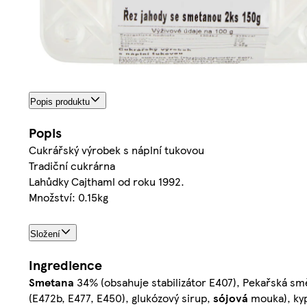
Popis produktu
Popis
Cukrářský výrobek s náplní tukovou
Tradiční cukrárna
Lahůdky Cajthaml od roku 1992.
Množství: 0.15kg
Složení
Ingredience
Smetana
34% (obsahuje stabilizátor E407), Pekařská sm
(E472b, E477, E450), glukózový sirup,
sójová
mouka), kyp