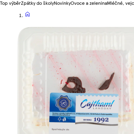
Top výběr
Zpátky do školy
Novinky
Ovoce a zelenina
Mléčné, vejc