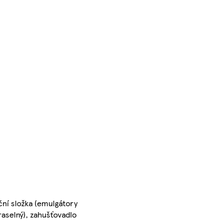
ní složka (emulgátory
raselný), zahušťovadlo