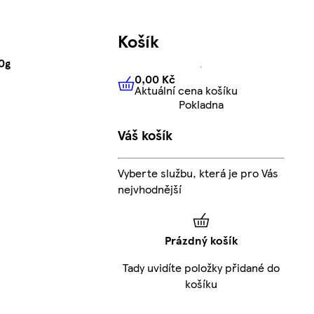
Košík
0g
0,00 Kč
Aktuální cena košíku
0,00 Kč
Aktuální cena košíku
Pokladna
Váš košík
Vyberte službu, která je pro Vás
nejvhodnější
Prázdný košík
Tady uvidíte položky přidané do
košíku