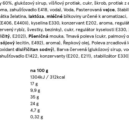
60%, glukózový sirup, višňový protlak, cukr, škrob, protlak z 
oma, zahušťovadlo E418, voda), Voda, Pasterovaná
vejce
, Stabi
 látka želatina,
laktóza
,
mléčné
bílkoviny určené k aromatizaci,
ky (E406, E440ii), kyselina E330, konzervant E202, aroma, regulá
ý rybíz, švestky, bezinky), cukr, regulátor kyselosti E330, že
ičitý
, E202)),
Pšeničná
mouka, Tmavá poleva (cukr, palmový ol
(
sójový
lecitin, E492), aroma), Řepkový olej, Poleva zrcadlová 
ioxidant
disiřičitan sodný
), Barva červená (glukózový sirup, vo
ahušťovadlo E1422, konzervanty (E202, E211), stabilizátor E330
na 100 g
1304kJ / 312kcal
17 g
9,9 g
35 g
24 g
4,7 g
0,32 g