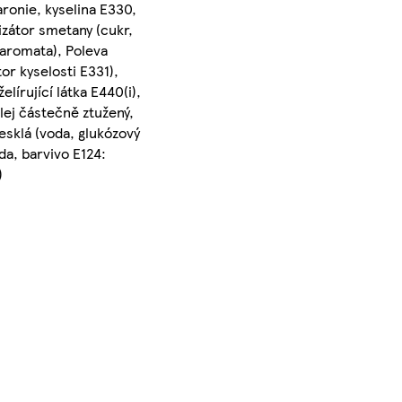
aronie, kyselina E330,
lizátor smetany (cukr,
 aromata), Poleva
tor kyselosti E331),
lírující látka E440(i),
ej částečně ztužený,
lesklá (voda, glukózový
da, barvivo E124:
)