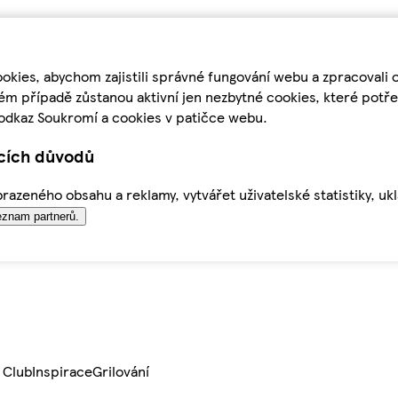
kies, abychom zajistili správné fungování webu a zpracovali 
ém případě zůstanou aktivní jen nezbytné cookies, které pot
odkaz Soukromí a cookies v patičce webu.
ících důvodů
azeného obsahu a reklamy, vytvářet uživatelské statistiky, uk
znam partnerů.
 Club
Inspirace
Grilování