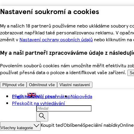
Nastavení soukromí a cookies
My a našich 18 partnerů používáme nebo ukládáme soubory coo
zobrazovat například také personalizovanou reklamu. V opačn
změnit v
Nastavení ochrany osobních údajů
nebo kliknutím na 
My a naši partneři zpracováváme údaje z následuj
Povolením souborů cookies nám umožníte měřit efektivitu zobr
používat přesná data o poloze a identifikovat vaše zařízení.
Se
Přijmout vše
Odmítnout vše
Vlastní nastavení
Přejít na hlavní obsah
English
Můj první nákup
Nápověda
Přeskočit na vyhledávání
Koupit teď
Oblíbené
Speciální nabídky
Online
Všechny kategorie