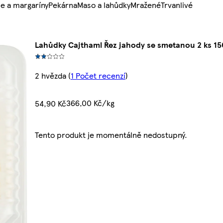
e a margaríny
Pekárna
Maso a lahůdky
Mražené
Trvanlivé
Lahůdky Cajthaml Řez jahody se smetanou 2 ks 15
2 hvězda
(
1 Počet recenzí
)
366,00 Kč/kg
54,90 Kč
Tento produkt je momentálně nedostupný.