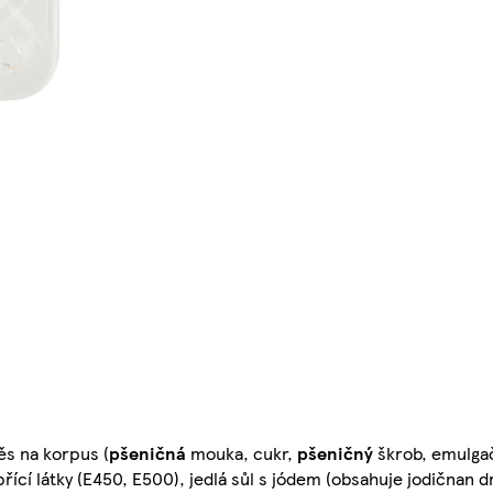
ěs na korpus (
pšeničná
mouka, cukr,
pšeničný
škrob, emulgač
řící látky (E450, E500), jedlá sůl s jódem (obsahuje jodičnan d