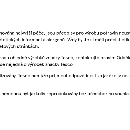
nována nejvyšší péče, jsou předpisy pro výrobu potravin neust
etetických informací a alergenů. Vždy byste si měli přečíst eti
etových stránkách.
 radu ohledně výrobků značky Tesco, kontaktujte prosím Odděl
se nejedná o výrobek značky Tesco.
ualizovány, Tesco nemůže přijmout odpovědnost za jakékoliv ne
a nemohou být jakkoliv reprodukovány bez předchozího souhla