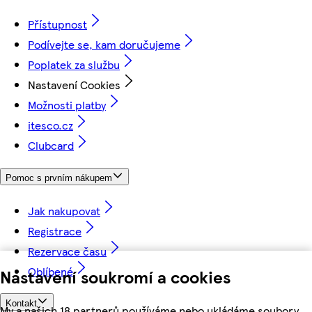
Přístupnost
Podívejte se, kam doručujeme
Poplatek za službu
Nastavení Cookies
Možnosti platby
itesco.cz
Clubcard
Pomoc s prvním nákupem
Jak nakupovat
Registrace
Rezervace času
Oblíbené
Nastavení soukromí a cookies
Kontakt
My a našich 18 partnerů používáme nebo ukládáme soubory