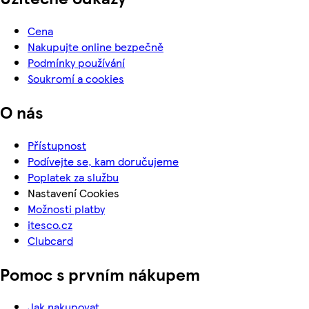
Cena
Nakupujte online bezpečně
Podmínky používání
Soukromí a cookies
O nás
Přístupnost
Podívejte se, kam doručujeme
Poplatek za službu
Nastavení Cookies
Možnosti platby
itesco.cz
Clubcard
Pomoc s prvním nákupem
Jak nakupovat