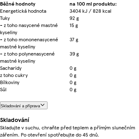
Běžné hodnoty
na 100 ml produktu:
Energetická hodnota
3404 kJ / 828 kcal
Tuky
92 g
- z toho nasycené mastné
15 g
kyseliny
- z toho mononenasycené
37 g
mastné kyseliny
- z toho polynenasycené
39 g
mastné kyseliny
Sacharidy
0 g
z toho cukry
0 g
Bílkoviny
0 g
Sůl
0 g
Skladování a příprava
Skladování
Skladujte v suchu, chraňte před teplem a přímým slunečním
zářením. Po otevření spotřebujte do 45 dnů.