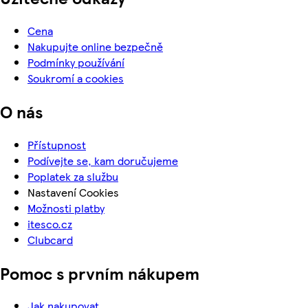
Cena
Nakupujte online bezpečně
Podmínky používání
Soukromí a cookies
O nás
Přístupnost
Podívejte se, kam doručujeme
Poplatek za službu
Nastavení Cookies
Možnosti platby
itesco.cz
Clubcard
Pomoc s prvním nákupem
Jak nakupovat