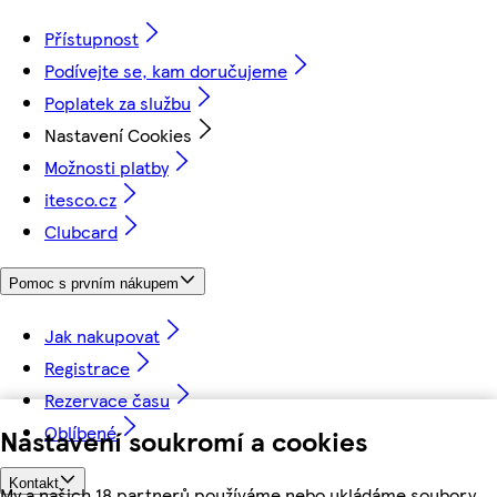
Přístupnost
Podívejte se, kam doručujeme
Poplatek za službu
Nastavení Cookies
Možnosti platby
itesco.cz
Clubcard
Pomoc s prvním nákupem
Jak nakupovat
Registrace
Rezervace času
Oblíbené
Nastavení soukromí a cookies
Kontakt
My a našich 18 partnerů používáme nebo ukládáme soubory