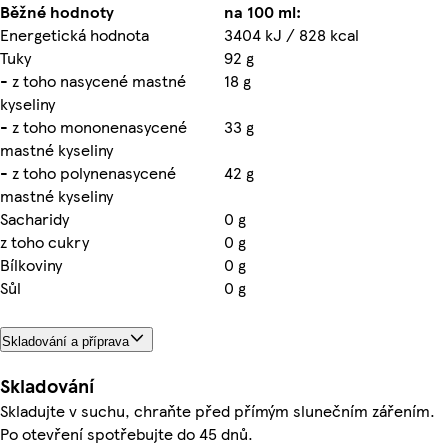
Běžné hodnoty
na 100 ml:
Energetická hodnota
3404 kJ / 828 kcal
Tuky
92 g
- z toho nasycené mastné
18 g
kyseliny
- z toho mononenasycené
33 g
mastné kyseliny
- z toho polynenasycené
42 g
mastné kyseliny
Sacharidy
0 g
z toho cukry
0 g
Bílkoviny
0 g
Sůl
0 g
Skladování a příprava
Skladování
Skladujte v suchu, chraňte před přímým slunečním zářením.
Po otevření spotřebujte do 45 dnů.