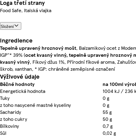
Loga třetí strany
Food Safe, Italská vlajka
Složení
Ingredience
Tepelně upravený hroznový mošt
, Balzamikový ocet z Mode
IGP"* 39% (
ocet kvasný vinný, tepelně upravený hroznový 
kvasný vinný
, Fíkový džus 1%, Přírodní fíkové aroma, Zahušťo
škrob, xanthan, * IGP: chráněné zeměpisné označení
Výživové údaje
Běžné hodnoty
na 100ml výro
Energetická hodnota
1004 kJ / 236 
Tuky
0 g
z toho nasycené mastné kyseliny
0 g
Sacharidy
55 g
z toho cukry
50 g
Bílkoviny
0,7 g
Sůl
0,02 g