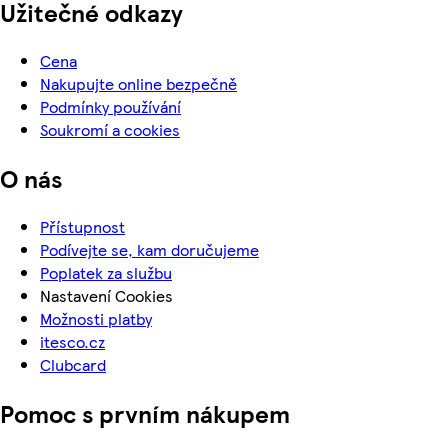
Užitečné odkazy
Cena
Nakupujte online bezpečně
Podmínky používání
Soukromí a cookies
O nás
Přístupnost
Podívejte se, kam doručujeme
Poplatek za službu
Nastavení Cookies
Možnosti platby
itesco.cz
Clubcard
Pomoc s prvním nákupem