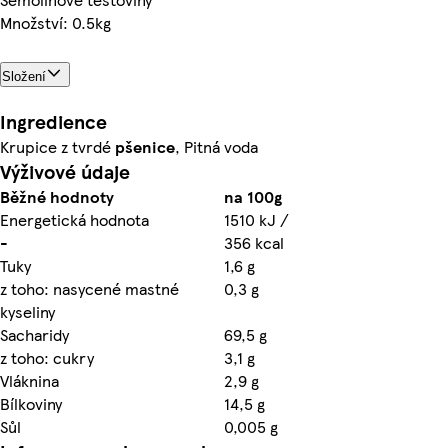
Množství: 0.5kg
Složení
Ingredience
Krupice z tvrdé
pšenice
, Pitná voda
Výživové údaje
Běžné hodnoty
na 100g
Energetická hodnota
1510 kJ /
-
356 kcal
Tuky
1,6 g
z toho: nasycené mastné
0,3 g
kyseliny
Sacharidy
69,5 g
z toho: cukry
3,1 g
Vláknina
2,9 g
Bílkoviny
14,5 g
Sůl
0,005 g