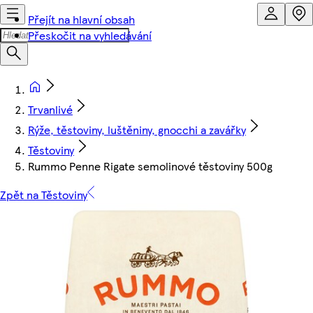
Přejít na hlavní obsah
Přeskočit na vyhledávání
Trvanlivé
Rýže, těstoviny, luštěniny, gnocchi a zavářky
Těstoviny
Rummo Penne Rigate semolinové těstoviny 500g
Zpět na Těstoviny