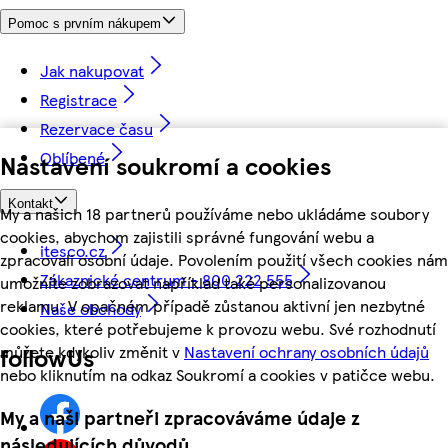
Pomoc s prvním nákupem
Jak nakupovat
Registrace
Rezervace času
Oblíbené
Nastavení soukromí a cookies
Kontakt
My a našich 18 partnerů používáme nebo ukládáme soubory
cookies, abychom zajistili správné fungování webu a
itesco.cz
zpracovali osobní údaje. Povolením použití všech cookies nám
Zákaznické centrum - 800 222 555
umožníte zobrazovat například také personalizovanou
reklamu. V opačném případě zůstanou aktivní jen nezbytné
Naše obchody
cookies, které potřebujeme k provozu webu. Své rozhodnutí
můžete kdykoliv změnit v
Nastavení ochrany osobních údajů
followUs
nebo kliknutím na odkaz Soukromí a cookies v patičce webu.
My a naši partneři zpracováváme údaje z
následujících důvodů