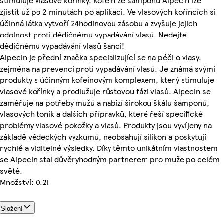
stimuluje vlasové kořínky. Kofein ze šamponu Alpecin lze
zjistit už po 2 minutách po aplikaci. Ve vlasových koříncích si
účinná látka vytvoří 24hodinovou zásobu a zvyšuje jejich
odolnost proti dědičnému vypadávání vlasů. Nedejte
dědičnému vypadávání vlasů šanci!
Alpecin je přední značka specializující se na péči o vlasy,
zejména na prevenci proti vypadávání vlasů. Je známá svými
produkty s účinným kofeinovým komplexem, který stimuluje
vlasové kořínky a prodlužuje růstovou fázi vlasů. Alpecin se
zaměřuje na potřeby mužů a nabízí širokou škálu šamponů,
vlasových tonik a dalších přípravků, které řeší specifické
problémy vlasové pokožky a vlasů. Produkty jsou vyvíjeny na
základě vědeckých výzkumů, neobsahují silikon a poskytují
rychlé a viditelné výsledky. Díky těmto unikátním vlastnostem
se Alpecin stal důvěryhodným partnerem pro muže po celém
světě.
Množství: 0.2l
Složení