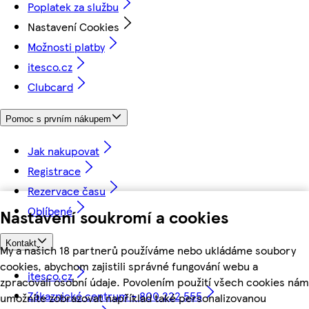
Poplatek za službu
Nastavení Cookies
Možnosti platby
itesco.cz
Clubcard
Pomoc s prvním nákupem
Jak nakupovat
Registrace
Rezervace času
Oblíbené
Nastavení soukromí a cookies
Kontakt
My a našich 18 partnerů používáme nebo ukládáme soubory
cookies, abychom zajistili správné fungování webu a
itesco.cz
zpracovali osobní údaje. Povolením použití všech cookies nám
Zákaznické centrum - 800 222 555
umožníte zobrazovat například také personalizovanou