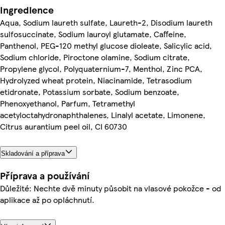
Ingredience
Aqua, Sodium laureth sulfate, Laureth-2, Disodium laureth
sulfosuccinate, Sodium lauroyl glutamate, Caffeine,
Panthenol, PEG-120 methyl glucose dioleate, Salicylic acid,
Sodium chloride, Piroctone olamine, Sodium citrate,
Propylene glycol, Polyquaternium-7, Menthol, Zinc PCA,
Hydrolyzed wheat protein, Niacinamide, Tetrasodium
etidronate, Potassium sorbate, Sodium benzoate,
Phenoxyethanol, Parfum, Tetramethyl
acetyloctahydronaphthalenes, Linalyl acetate, Limonene,
Citrus aurantium peel oil, CI 60730
Skladování a příprava
Příprava a používání
Důležité: Nechte dvě minuty působit na vlasové pokožce - od
aplikace až po opláchnutí.