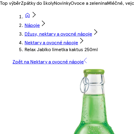
Top výběr
Zpátky do školy
Novinky
Ovoce a zelenina
Mléčné, vejc
Nápoje
Džusy, nektary a ovocné nápoje
Nektary a ovocné nápoje
Relax Jablko limetka kaktus 250ml
Zpět na Nektary a ovocné nápoje