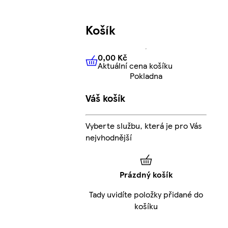
Košík
0,00 Kč
Aktuální cena košíku
0,00 Kč
Aktuální cena košíku
Pokladna
Váš košík
Vyberte službu, která je pro Vás
nejvhodnější
Prázdný košík
Tady uvidíte položky přidané do
košíku