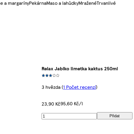
e a margaríny
Pekárna
Maso a lahůdky
Mražené
Trvanlivé
Relax Jablko limetka kaktus 250ml
3 hvězda
(
1 Počet recenzí
)
95,60 Kč/l
23,90 Kč
Přidat