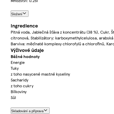
Množství: 0.25l
Složení
Ingredience
Pitná voda, Jablečná šťáva z koncentrátu (38 %), Cukr, Šť
citronová, Stabilizátory: karboxymethylcelulosa, arabská
Barviva: měďnaté komplexy chlorofylů a chlorofinů, Kar
Výživové údaje
Běžné hodnoty
Energie
Tuky
z toho nasycené mastné kyseliny
Sacharidy
z toho cukry
Bílkoviny
Sůl
Skladování a příprava