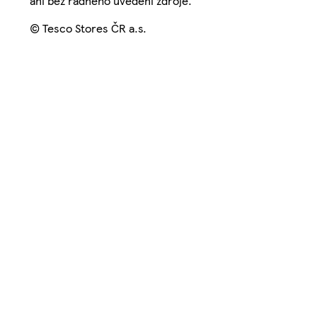
ani bez řádného uvedení zdroje.
© Tesco Stores ČR a.s.