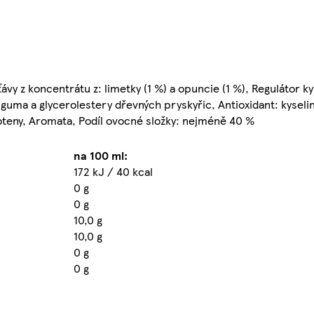
ávy z koncentrátu z: limetky (1 %) a opuncie (1 %), Regulátor ky
 guma a glycerolestery dřevných pryskyřic, Antioxidant: kyseli
oteny, Aromata, Podíl ovocné složky: nejméně 40 %
na 100 ml:
172 kJ / 40 kcal
0 g
0 g
10,0 g
10,0 g
0 g
0 g