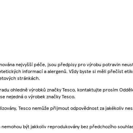
nována nejvyšší péče, jsou předpisy pro výrobu potravin neust
etetických informací a alergenů. Vždy byste si měli přečíst eti
etových stránkách.
 radu ohledně výrobků značky Tesco, kontaktujte prosím Odděl
se nejedná o výrobek značky Tesco.
ualizovány, Tesco nemůže přijmout odpovědnost za jakékoliv ne
a nemohou být jakkoliv reprodukovány bez předchozího souhla