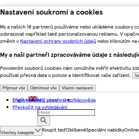
Nastavení soukromí a cookies
My a našich 18 partnerů používáme nebo ukládáme soubory coo
zobrazovat například také personalizovanou reklamu. V opačn
změnit v
Nastavení ochrany osobních údajů
nebo kliknutím na 
My a naši partneři zpracováváme údaje z následuj
Povolením souborů cookies nám umožníte měřit efektivitu zobr
používat přesná data o poloze a identifikovat vaše zařízení.
Se
Přijmout vše
Odmítnout vše
Vlastní nastavení
Přejít na hlavní obsah
English
Můj první nákup
Nápověda
Přeskočit na vyhledávání
Koupit teď
Oblíbené
Speciální nabídky
Online
Všechny kategorie