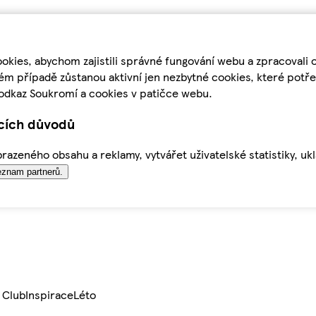
kies, abychom zajistili správné fungování webu a zpracovali 
ém případě zůstanou aktivní jen nezbytné cookies, které pot
odkaz Soukromí a cookies v patičce webu.
ících důvodů
azeného obsahu a reklamy, vytvářet uživatelské statistiky, uk
znam partnerů.
 Club
Inspirace
Léto