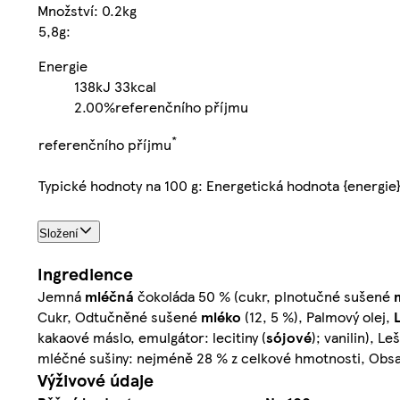
Množství: 0.2kg
5,8g:
Energie
138kJ
33kcal
2.00%
referenčního příjmu
*
referenčního příjmu
Typické hodnoty na 100 g: Energetická hodnota {energie
Složení
Ingredience
Jemná
mléčná
čokoláda 50 % (cukr, plnotučné sušené
Cukr, Odtučněné sušené
mléko
(12, 5 %), Palmový olej,
kakaové máslo, emulgátor: lecitiny (
sójové
); vanilin), L
mléčné sušiny: nejméně 28 % z celkové hmotnosti, Obsa
Výživové údaje