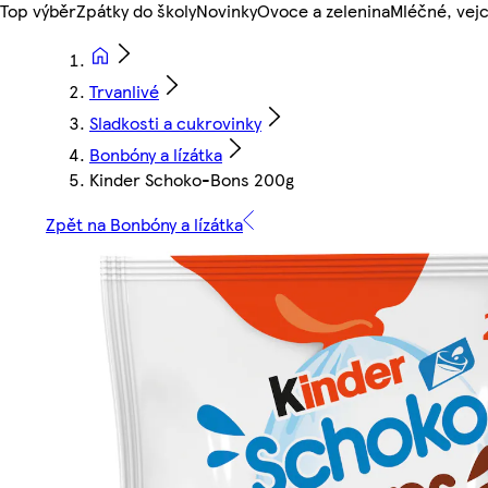
Top výběr
Zpátky do školy
Novinky
Ovoce a zelenina
Mléčné, vejc
Trvanlivé
Sladkosti a cukrovinky
Bonbóny a lízátka
Kinder Schoko-Bons 200g
Zpět na Bonbóny a lízátka