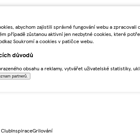
kies, abychom zajistili správné fungování webu a zpracovali 
ém případě zůstanou aktivní jen nezbytné cookies, které pot
odkaz Soukromí a cookies v patičce webu.
ících důvodů
azeného obsahu a reklamy, vytvářet uživatelské statistiky, uk
znam partnerů.
 Club
Inspirace
Grilování