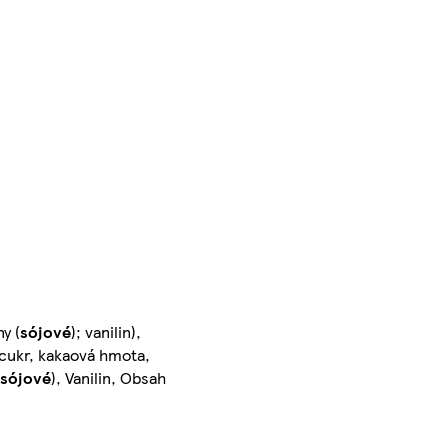
y (
sójové
); vanilin),
cukr, kakaová hmota,
sójové
), Vanilin, Obsah