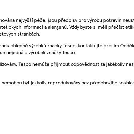
nována nejvyšší péče, jsou předpisy pro výrobu potravin neust
etetických informací a alergenů. Vždy byste si měli přečíst eti
etových stránkách.
 radu ohledně výrobků značky Tesco, kontaktujte prosím Odděl
se nejedná o výrobek značky Tesco.
ualizovány, Tesco nemůže přijmout odpovědnost za jakékoliv ne
a nemohou být jakkoliv reprodukovány bez předchozího souhla