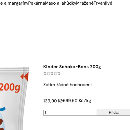
e a margaríny
Pekárna
Maso a lahůdky
Mražené
Trvanlivé
Kinder Schoko-Bons 200g
Zatím žádné hodnocení
699,50 Kč/kg
139,90 Kč
Přidat