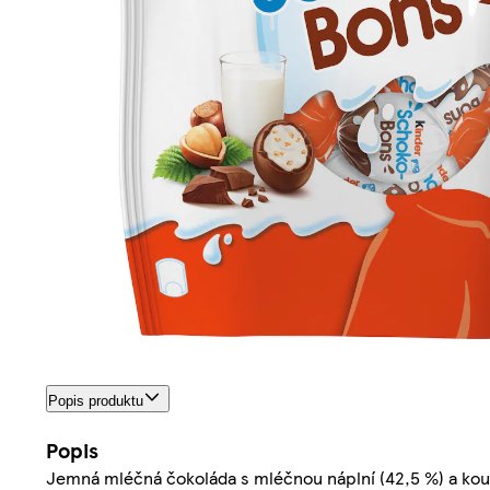
Popis produktu
Popis
Jemná mléčná čokoláda s mléčnou náplní (42,5 %) a kous