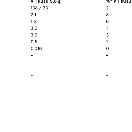
V 1 kusu 5,8 g
%* V 1 kusu
138 / 33
2
2,1
3
1,2
6
3,0
1
3,0
3
0,5
1
0,016
0
-
-
-
-