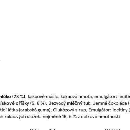
}
mléko
(23 %), kakaové máslo, kakaová hmota, emulgátor: lecitin
Lískové oříšky
(5, 8 %), Bezvodý
mléčný
tuk, Jemná čokoláda (
ešticí látka (arabská guma), Glukózový sirup, Emulgátor: lecitiny (
h kakaových složek: nejméně 16, 5 % z celkové hmotnosti