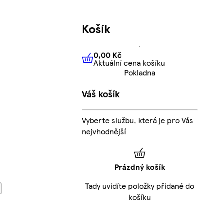
Košík
0,00 Kč
Aktuální cena košíku
0,00 Kč
Aktuální cena košíku
Pokladna
Váš košík
Vyberte službu, která je pro Vás
nejvhodnější
Prázdný košík
Tady uvidíte položky přidané do
košíku