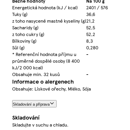
Běžné hodnoty
Na 100 g
Energetická hodnota (kJ / kcal)
2401 / 576
Tuky (g)
36,6
z toho nasycené mastné kyseliny (g)
21,2
Sacharidy (g)
52,5
z toho cukry (g)
52,2
Bílkoviny (g)
8,3
Sůl (g)
0,280
* Referenční hodnota příjmu u
-
průměrné dospělé osoby (8 400
kJ/2 000 kcal)
Obsahuje min. 32 kusů
-
Informace o alergenech
Obsahuje: Lískové ořechy, Mléko, Sója
Skladování a příprava
Skladování
Skladujte v suchu a chladu.