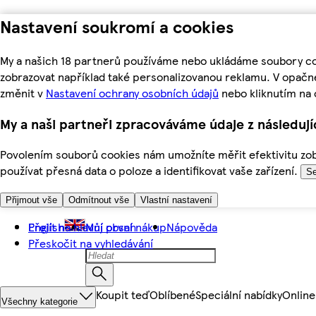
Nastavení soukromí a cookies
My a našich 18 partnerů používáme nebo ukládáme soubory coo
zobrazovat například také personalizovanou reklamu. V opačn
změnit v
Nastavení ochrany osobních údajů
nebo kliknutím na 
My a naši partneři zpracováváme údaje z následuj
Povolením souborů cookies nám umožníte měřit efektivitu zobr
používat přesná data o poloze a identifikovat vaše zařízení.
Se
Přijmout vše
Odmítnout vše
Vlastní nastavení
Přejít na hlavní obsah
English
Můj první nákup
Nápověda
Přeskočit na vyhledávání
Koupit teď
Oblíbené
Speciální nabídky
Online
Všechny kategorie